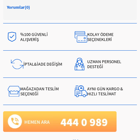
Yorumlar
(0)
%100 GÜVENLİ
KOLAY ÖDEME
ALIŞVERİŞ
SEÇENEKLERİ
UZMAN PERSONEL
İPTAL&İADE DEĞİŞİM
DESTEĞİ
MAĞAZADAN TESLİM
AYNI GÜN KARGO &
SEÇENEĞİ
HIZLI TESLİMAT