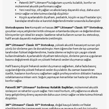
Patentli 3M™ Littmann® kulağa tam uyumlu kulaklık, konfor ve
mükemmel akustik performans sağlar
Yeni nesil tüp, cilt yağları ve alkole karşı dayanıklı olup, daha uzun
ömür sağlar ve leke tutma olasılığı düşüktür
Küçük ayarlanabilir diyafram, pediatrik, küçük ve zayıf hastalar için;
bandajlar etrafında ve karotid değerlendirmeler sırasında kullanışlıdır
Stetoskopunu Sev
Kompakt ve hassas
3M™ Littmann® Classic III™ Steteskop
,
çocukları veya yetişkinleri kritik olmayan ortamlarda izleyen ve değerlendiren
klinisyenler için ideal bir araçtır. Saatlerce rahat kullanım sunan bu stetoskop,
hafif ancak dayanıklı malzemelerle üretilmiştir.
3M™ Littmann® Classic III™ Steteskop
, yüksek akustik hassasiyet sunan çok
yönlü bir dinleme çanı ile donatılmıştır. Hem öğrenciler hem de tıp uzmanları
tarafından fiziksel değerlendirme, hasta izleme ve teşhis için yaygın olarak
kullanılmaktadır. Ayarlanabilir diyafram teknolojisi, dinleme çanına uygulanan
basıncı değiştirerek düşük ve yüksek frekanslı sesleri duymanızı sağlar.
Hafif basınç düşük frekanslı sesleri duymanızı sağlarken, daha fazla basınç
uygulandığında yüksek frekanslı sesler duyulabilir. Bu zaman kazandıran
özellik, hastanın konforunu sağlarken sağlık profesyonelinin dikkatini hastaya
odaklamasına imkan verir. Soğuk yapmayan kenarlıklar ise hasta için ekstra
konfor sağlar.
Patentli 3M™ Littmann® Sızdırmaz Kulaklık Başlıkları
, mükemmel akustik
izolasyon ve rahat bir uyum sağlar. Yeni nesil hortum, cilt yağlarına ve alkole
karşı geliştirilmiş direnç sayesinde daha uzun ömür sağlar ve leke tutma ihtimali
düşüktür.
3M™ Littmann® Classic III™ Steteskop
, doğal kauçuk lateks ve fitalat
plastikleştiriciler içermeyerek insan sağlığına ve çevreye duyarlı bir üründür.