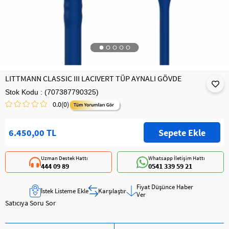
LITTMANN CLASSIC III LACIVERT TÜP AYNALI GÖVDE
Stok Kodu
(707387790325)
0.0
(0)
6.450,00 TL
Uzman Destek Hattı
Whatsapp İletişim Hattı
444 09 89
0541 339 59 21
Fiyat Düşünce Haber
İstek Listeme Ekle
Karşılaştır
Ver
Satıcıya Soru Sor