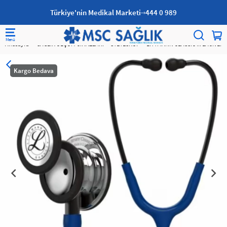
Türkiye'nin Medikal Marketi
444 0 989
Anasayfa
SAĞLIK ÖLÇÜM CİHAZLARI
STETESKOP
LITTMANN CLASSIC III LACIVER
Kargo Bedava