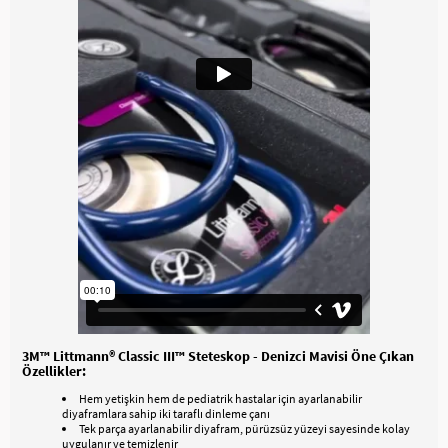
3M™ Littmann® Classic III™ Steteskop - Denizci Mavisi
Öne Çıkan
Özellikler:
Hem yetişkin hem de pediatrik hastalar için ayarlanabilir
diyaframlara sahip iki taraflı dinleme çanı
Tek parça ayarlanabilir diyafram, pürüzsüz yüzeyi sayesinde kolay
uygulanır ve temizlenir