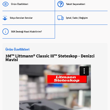
Ürün Özellikleri
Taksit Seçenekleri
Sıkça Sorulan Sorular
İptal / İade / Değişim
SGK Desteği Nasıl Alabilirim?
Ürün Özellikleri
3M™ Littmann® Classic III™ Steteskop - Denizci
Mavisi