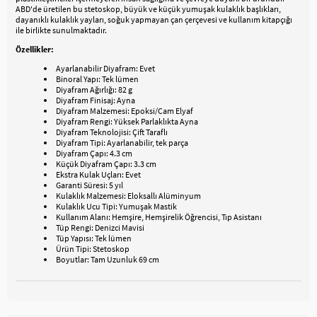
ABD'de üretilen bu stetoskop, büyük ve küçük yumuşak kulaklık başlıkları,
dayanıklı kulaklık yayları, soğuk yapmayan çan çerçevesi ve kullanım kitapçığı
ile birlikte sunulmaktadır.
Özellikler:
Ayarlanabilir Diyafram: Evet
Binoral Yapı: Tek lümen
Diyafram Ağırlığı: 82 g
Diyafram Finisaj: Ayna
Diyafram Malzemesi: Epoksi/Cam Elyaf
Diyafram Rengi: Yüksek Parlaklıkta Ayna
Diyafram Teknolojisi: Çift Taraflı
Diyafram Tipi: Ayarlanabilir, tek parça
Diyafram Çapı: 4.3 cm
Küçük Diyafram Çapı: 3.3 cm
Ekstra Kulak Uçları: Evet
Garanti Süresi: 5 yıl
Kulaklık Malzemesi: Eloksallı Alüminyum
Kulaklık Ucu Tipi: Yumuşak Mastik
Kullanım Alanı: Hemşire, Hemşirelik Öğrencisi, Tıp Asistanı
Tüp Rengi: Denizci Mavisi
Tüp Yapısı: Tek lümen
Ürün Tipi: Stetoskop
Boyutlar: Tam Uzunluk 69 cm