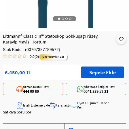
Littmann® Classic III™ Stetoskop Gökkuşağı Yüzey,
Karayip Mavisi Hortum
Stok Kodu
(00707387789572)
0.0
(0)
6.450,00 TL
Uzman Destek Hattı
Whatsapp İletişim Hattı
444 09 89
0541 339 59 21
Fiyat Düşünce Haber
İstek Listeme Ekle
Karşılaştır
Ver
Satıcıya Soru Sor