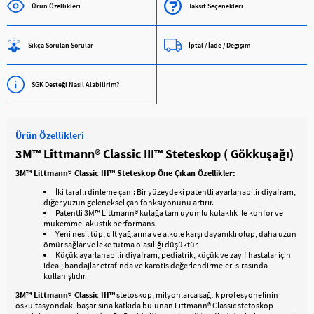
Ürün Özellikleri
Taksit Seçenekleri
Sıkça Sorulan Sorular
İptal / İade / Değişim
SGK Desteği Nasıl Alabilirim?
Ürün Özellikleri
3M™ Littmann® Classic III™ Steteskop ( Gökkuşağı)
3M™ Littmann® Classic III™ Steteskop Öne Çıkan Özellikler:
İki taraflı dinleme çanı: Bir yüzeydeki patentli ayarlanabilir diyafram,
diğer yüzün geleneksel çan fonksiyonunu artırır.
Patentli 3M™ Littmann® kulağa tam uyumlu kulaklık ile konfor ve
mükemmel akustik performans.
Yeni nesil tüp, cilt yağlarına ve alkole karşı dayanıklı olup, daha uzun
ömür sağlar ve leke tutma olasılığı düşüktür.
Küçük ayarlanabilir diyafram, pediatrik, küçük ve zayıf hastalar için
ideal; bandajlar etrafında ve karotis değerlendirmeleri sırasında
kullanışlıdır.
3M™ Littmann® Classic III™
stetoskop, milyonlarca sağlık profesyonelinin
oskültasyondaki başarısına katkıda bulunan Littmann® Classic stetoskop