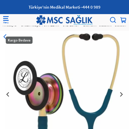
Türkiye'nin Medikal Marketi
444 0 989
Anasayfa
SAĞLIK ÖLÇÜM CİHAZLARI
STETESKOP
Littmann® Classic III™ Stetosk
Kargo Bedava