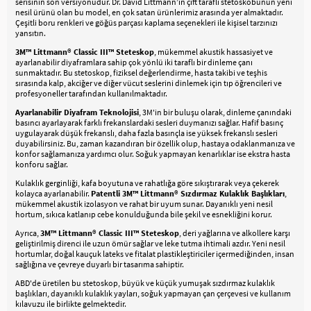
serisinin son versiyonudur. Dr. David Littmann’ın çift taraflı stetoskobunun yeni
nesil ürünü olan bu model, en çok satan ürünlerimiz arasında yer almaktadır.
Çeşitli boru renkleri ve göğüs parçası kaplama seçenekleri ile kişisel tarzınızı
yansıtın.
3M™ Littmann® Classic III™ Steteskop
, mükemmel akustik hassasiyet ve
ayarlanabilir diyaframlara sahip çok yönlü iki taraflı bir dinleme çanı
sunmaktadır. Bu stetoskop, fiziksel değerlendirme, hasta takibi ve teşhis
sırasında kalp, akciğer ve diğer vücut seslerini dinlemek için tıp öğrencileri ve
profesyoneller tarafından kullanılmaktadır.
Ayarlanabilir Diyafram Teknolojisi
, 3M'in bir buluşu olarak, dinleme çanındaki
basıncı ayarlayarak farklı frekanslardaki sesleri duymanızı sağlar. Hafif basınç
uygulayarak düşük frekanslı, daha fazla basınçla ise yüksek frekanslı sesleri
duyabilirsiniz. Bu, zaman kazandıran bir özellik olup, hastaya odaklanmanıza ve
konfor sağlamanıza yardımcı olur. Soğuk yapmayan kenarlıklar ise ekstra hasta
konforu sağlar.
Kulaklık gerginliği, kafa boyutuna ve rahatlığa göre sıkıştırarak veya çekerek
kolayca ayarlanabilir.
Patentli 3M™ Littmann® Sızdırmaz Kulaklık Başlıkları
,
mükemmel akustik izolasyon ve rahat bir uyum sunar. Dayanıklı yeni nesil
hortum, sıkıca katlanıp cebe konulduğunda bile şekil ve esnekliğini korur.
Ayrıca,
3M™ Littmann® Classic III™ Steteskop
, deri yağlarına ve alkollere karşı
geliştirilmiş direnci ile uzun ömür sağlar ve leke tutma ihtimali azdır. Yeni nesil
hortumlar, doğal kauçuk lateks ve fitalat plastikleştiriciler içermediğinden, insan
sağlığına ve çevreye duyarlı bir tasarıma sahiptir.
ABD'de üretilen bu stetoskop, büyük ve küçük yumuşak sızdırmaz kulaklık
başlıkları, dayanıklı kulaklık yayları, soğuk yapmayan çan çerçevesi ve kullanım
kılavuzu ile birlikte gelmektedir.