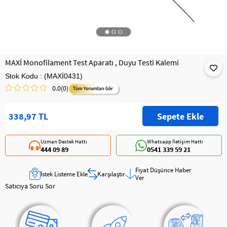
MAXİ Monofilament Test Aparatı , Duyu Testi Kalemi
Stok Kodu
(MAXİ0431)
0.0
(0)
338,97 TL
Uzman Destek Hattı
Whatsapp İletişim Hattı
444 09 89
0541 339 59 21
Fiyat Düşünce Haber
İstek Listeme Ekle
Karşılaştır
Ver
Satıcıya Soru Sor