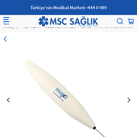
Türkiye'nin Medikal Marketi
444 0 989
Anasayfa
FİZİK TEDAVİ
EGZERSİZ ÜRÜNLERİ
DENGE
MAXİ Monofilament Test Apa