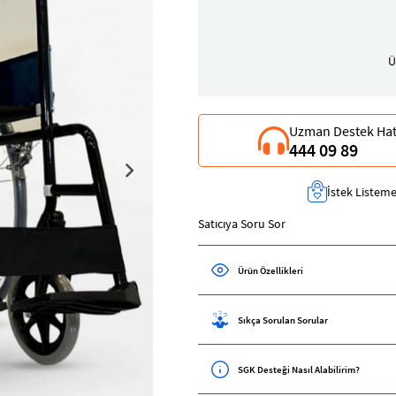
Ü
Uzman Destek Hat
444 09 89
İstek Listeme
Satıcıya Soru Sor
Ürün Özellikleri
Sıkça Sorulan Sorular
SGK Desteği Nasıl Alabilirim?