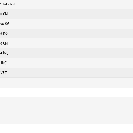
Refakatçili
60 CM
100 KG
19 KG
40 CM
24 İNÇ
8 İNÇ
EVET