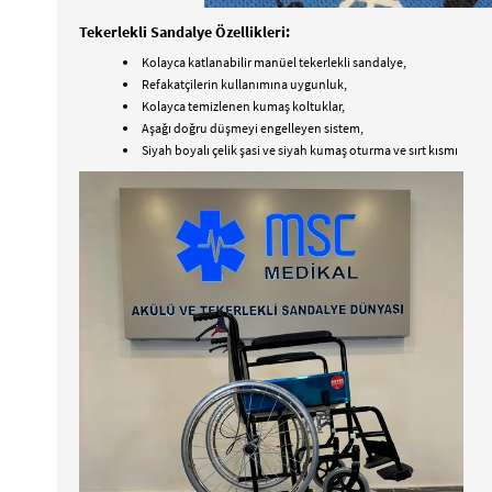
Tekerlekli Sandalye Özellikleri:
Kolayca katlanabilir manüel tekerlekli sandalye,
Refakatçilerin kullanımına uygunluk,
Kolayca temizlenen kumaş koltuklar,
Aşağı doğru düşmeyi engelleyen sistem,
Siyah boyalı çelik şasi ve siyah kumaş oturma ve sırt kısmı