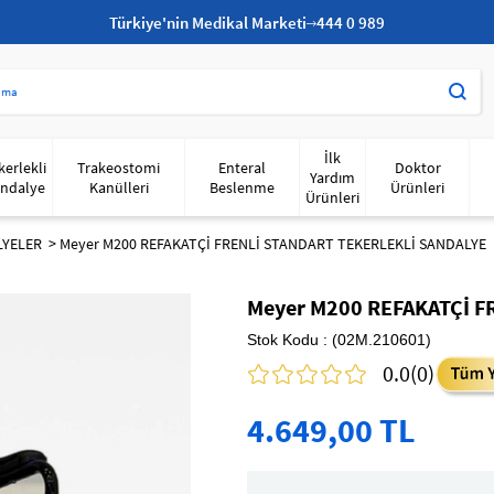
Türkiye'nin Medikal Marketi
444 0 989
İlk
kerlekli
Trakeostomi
Enteral
Doktor
Yardım
ndalye
Kanülleri
Beslenme
Ürünleri
Ürünleri
LYELER
Meyer M200 REFAKATÇİ FRENLİ STANDART TEKERLEKLİ SANDALYE
Meyer M200 REFAKATÇİ F
Stok Kodu
(02M.210601)
0.0
(0)
4.649,00 TL