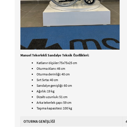
Manuel Tekerlekli Sandalye Teknik Özellikleri:
Katlanır ölçüler:75x75x25 cm
Oturma Alanı: 46 cm
Oturma derinliği: 40 cm
Sırt Sırta: 40 cm
Sandalye genişliği: 60 cm
Ağırlık: 19 kg
Dizaltı uzunluk: 51 cm
Arka tekerlek çapı: 59 cm
Taşıma kapasitesi: 100 kg
OTURMA GENİŞLİĞİ