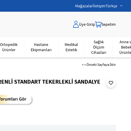
Mağazalar
İletişim
Türkçe
Üye Girişi
Sepetim
Sağlık
Anne 
Ortopedik
Hastane
Medikal
Ölçüm
Bebe
Ürünler
Ekipmanları
Estetik
Cihazları
Ürünle
< < Önceki Sayfaya Dön
RENLİ STANDART TEKERLEKLİ SANDALYE