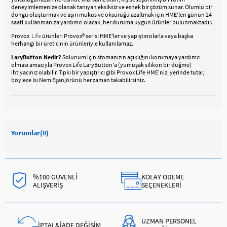
deneyimlemenize olanak tanıyan eksiksiz ve esnek bir çözüm sunar. Olumlu bir
döngü oluşturmak ve aşırı mukus ve öksürüğü azaltmak için HME'leri günün 24
saati kullanmanıza yardımcı olacak, her duruma uygun ürünler bulunmaktadır.
Provox
Life
ürünleri Provox® serisi HME'ler ve yapıştırıcılarla veya başka
herhangi bir üreticinin ürünleriyle kullanılamaz.
LaryButton Nedir?
Solunum için stomanızın açıklığını korumaya yardımcı
olması amacıyla Provox Life LaryButton'a (yumuşak silikon bir düğme)
ihtiyacınız olabilir. Tıpkı bir yapıştırıcı gibi Provox Life HME'nizi yerinde tutar,
böylece Isı Nem Eşanjörünü her zaman takabilirsiniz.
Yorumlar
(0)
%100 GÜVENLİ
KOLAY ÖDEME
ALIŞVERİŞ
SEÇENEKLERİ
UZMAN PERSONEL
İPTAL&İADE DEĞİŞİM