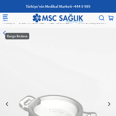
Türkiye'nin Medikal Marketi
444 0 989
Anasayfa
DİĞER KATEGORİLER
ALET VE CİHAZLAR
Provox Life LaryButton
Kargo Bedava