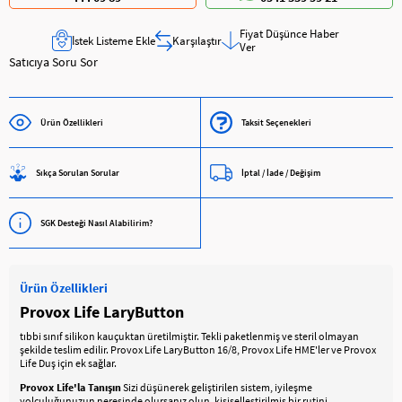
Fiyat Düşünce Haber
İstek Listeme Ekle
Karşılaştır
Ver
Satıcıya Soru Sor
Ürün Özellikleri
Taksit Seçenekleri
Sıkça Sorulan Sorular
İptal / İade / Değişim
SGK Desteği Nasıl Alabilirim?
Ürün Özellikleri
Provox Life LaryButton
tıbbi sınıf silikon kauçuktan üretilmiştir. Tekli paketlenmiş ve steril olmayan
şekilde teslim edilir. Provox Life LaryButton 16/8, Provox Life HME'ler ve Provox
Life Duş için ek sağlar.
Provox Life'la Tanışın
Sizi düşünerek geliştirilen sistem, iyileşme
yolculuğunuzun neresinde olursanız olun, kişiselleştirilmiş bir rutini