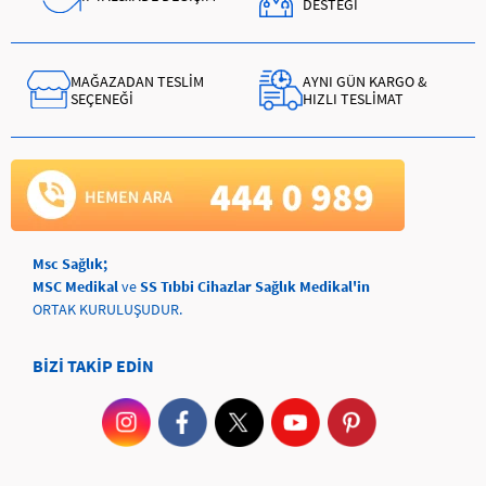
DESTEĞİ
MAĞAZADAN TESLİM
AYNI GÜN KARGO &
SEÇENEĞİ
HIZLI TESLİMAT
Msc Sağlık;
MSC Medikal
ve
SS Tıbbi Cihazlar Sağlık Medikal'in
ORTAK KURULUŞUDUR.
BİZİ TAKİP EDİN