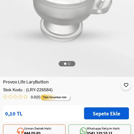
Provox Life LaryButton
Stok Kodu
(LRY-226584)
0.0
(0)
0,10 TL
Uzman Destek Hattı
Whatsapp İletişim Hattı
444 09 89
0541 339 59 21