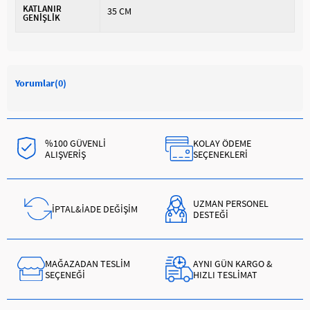
KATLANIR
35 CM
GENİŞLİK
Yorumlar
(0)
%100 GÜVENLİ
KOLAY ÖDEME
ALIŞVERİŞ
SEÇENEKLERİ
UZMAN PERSONEL
İPTAL&İADE DEĞİŞİM
DESTEĞİ
MAĞAZADAN TESLİM
AYNI GÜN KARGO &
SEÇENEĞİ
HIZLI TESLİMAT