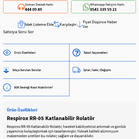
Uzman Destek Hattı
Whatsapp İletişim Hattı
444 09 89
0541 339 59 21
Fiyat Düşünce Haber
İstek Listeme Ekle
Karşılaştır
Ver
Satıcıya Soru Sor
Ürün Özellikleri
Taksit Seçenekleri
Sıkça Sorulan Sorular
İptal / İade / Değişim
SGK Desteği Nasıl Alabilirim?
Ürün Özellikleri
Respirox RR-05 Katlanabilir Rolatör
Respirox RR-05 Katlanabilir Rolatör, hareket kabiliyetinizi artırmak ve günlük
yaşamınızı kolaylaştırmak için tasarlanmıştır. Yüksek kaliteli alüminyum
malzemeden üretilen bu rolator, sağlam ve dayanıklıdır.