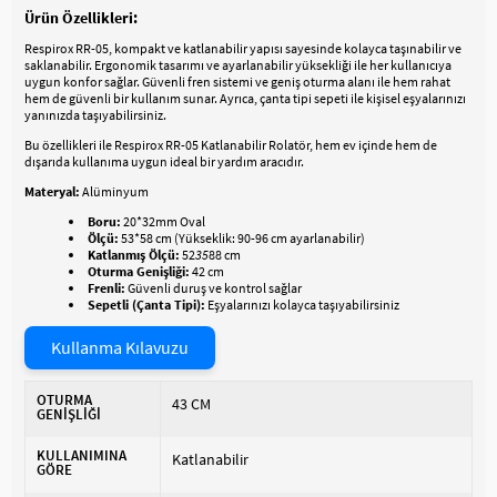
Ürün Özellikleri:
Respirox RR-05, kompakt ve katlanabilir yapısı sayesinde kolayca taşınabilir ve
saklanabilir. Ergonomik tasarımı ve ayarlanabilir yüksekliği ile her kullanıcıya
uygun konfor sağlar. Güvenli fren sistemi ve geniş oturma alanı ile hem rahat
hem de güvenli bir kullanım sunar. Ayrıca, çanta tipi sepeti ile kişisel eşyalarınızı
yanınızda taşıyabilirsiniz.
Bu özellikleri ile Respirox RR-05 Katlanabilir Rolatör, hem ev içinde hem de
dışarıda kullanıma uygun ideal bir yardım aracıdır.
Materyal:
Alüminyum
Boru:
20*32mm Oval
Ölçü:
53*58 cm (Yükseklik: 90-96 cm ayarlanabilir)
Katlanmış Ölçü:
52
35
88 cm
Oturma Genişliği:
42 cm
Frenli:
Güvenli duruş ve kontrol sağlar
Sepetli (Çanta Tipi):
Eşyalarınızı kolayca taşıyabilirsiniz
Kullanma Kılavuzu
OTURMA
43 CM
GENİŞLİĞİ
KULLANIMINA
Katlanabilir
GÖRE