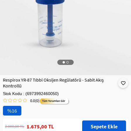
Respirox YR-87 Tıbbi Oksijen Regülatörü - Sabit Akış
Kontrollü
Stok Kodu
(6973992460050)
0.0
(0)
16
1.675,00 TL
2.000,00 TL