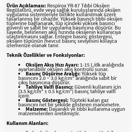
Ürün Açıklaması:
Respirox YR-87 Tıbbi Oksijen
Regülatörü, evde veya sağlık kuruluşlarında oksijen
uygulama sistemleriyle birlikte kullanılmak üzere
tasarlanmış bir cihazdır. Yüksek basınçlı tıbbi oksijen
tüplerine bağlanarak, tüp içindeki yüksek basıncı
güvenli ve sabit bir uygulama basıncına düşürür. Bu
sayede, belirlenen akış hızında oksijenin kullanıcıya
ulaştırılmasını sağlar. Entegre basınç göstergesi,
oksijen tüpünün mevcut basınç seviyesini kolayca
izlemenize olanak tanır.
Teknik Özellikler ve Fonksiyonlar:
Oksijen Akış Hızı Ayarı:
1-15 L/dk aralığında
ayarlanabilir oksijen akış kontrolü sunar.
Basınç Düşürme Aralığı:
Yüksek tüp
basıncını 2.0 ~ 3.0 kg/cm² aralığında sabit bir
çıkış basıncına düşürür.
Tahliye Valfi Basıncı:
Güvenli kullanım için
(3.5 kg/cm² ± 0.5 kg/cm²) basınç tahliye valfi
içerir.
Basınç Göstergesi:
Tüpteki kalan gaz
basıncını net bir şekilde gösteren manometre.
Malzeme:
Dayanıklı ve tıbbi kullanıma uygun
malzemelerden üretilmiştir.
Kullanım Alanları: