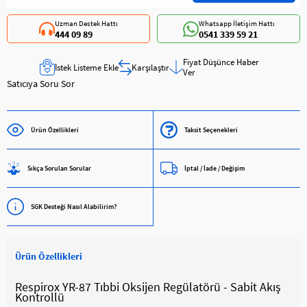
Uzman Destek Hattı
Whatsapp İletişim Hattı
444 09 89
0541 339 59 21
Fiyat Düşünce Haber
İstek Listeme Ekle
Karşılaştır
Ver
Satıcıya Soru Sor
Ürün Özellikleri
Taksit Seçenekleri
Sıkça Sorulan Sorular
İptal / İade / Değişim
SGK Desteği Nasıl Alabilirim?
Ürün Özellikleri
Respirox YR-87 Tıbbi Oksijen Regülatörü - Sabit Akış
Kontrollü