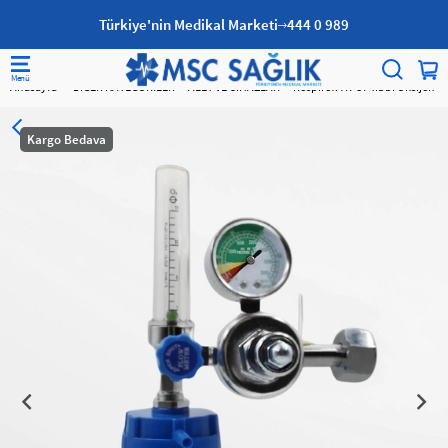
Türkiye'nin Medikal Marketi
444 0 989
Anasayfa
DİĞER KATEGORİLER
ALET VE CİHAZLAR
Respirox YR-87 Tıbbi Oksijen Re
Kargo Bedava