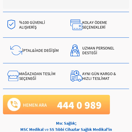
%100 GÜVENLİ
KOLAY ÖDEME
ALIŞVERİŞ
SEÇENEKLERİ
UZMAN PERSONEL
İPTAL&İADE DEĞİŞİM
DESTEĞİ
MAĞAZADAN TESLİM
AYNI GÜN KARGO &
SEÇENEĞİ
HIZLI TESLİMAT
Msc Sağlık;
MSC Medikal
ve
SS Tıbbi Cihazlar Sağlık Medikal'in