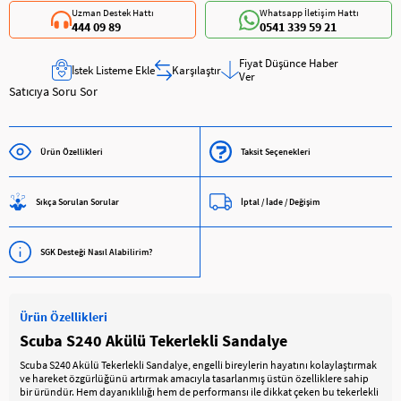
Uzman Destek Hattı
Whatsapp İletişim Hattı
444 09 89
0541 339 59 21
Fiyat Düşünce Haber
İstek Listeme Ekle
Karşılaştır
Ver
Satıcıya Soru Sor
Ürün Özellikleri
Taksit Seçenekleri
Sıkça Sorulan Sorular
İptal / İade / Değişim
SGK Desteği Nasıl Alabilirim?
Ürün Özellikleri
Scuba S240 Akülü Tekerlekli Sandalye
Scuba S240 Akülü Tekerlekli Sandalye, engelli bireylerin hayatını kolaylaştırmak
ve hareket özgürlüğünü artırmak amacıyla tasarlanmış üstün özelliklere sahip
bir üründür. Hem dayanıklılığı hem de performansı ile dikkat çeken bu tekerlekli