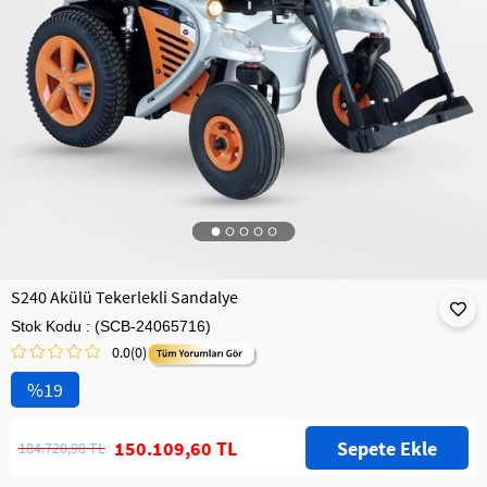
S240 Akülü Tekerlekli Sandalye
Stok Kodu
(SCB-24065716)
0.0
(0)
19
150.109,60 TL
184.720,98 TL