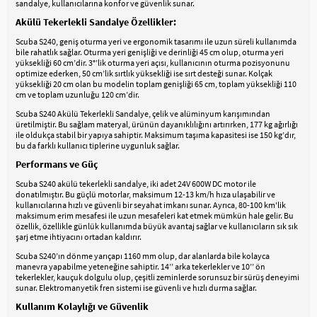
sandalye, kullanıcılarına konfor ve güvenlik sunar.
Akülü Tekerlekli Sandalye Özellikler:
Scuba S240, geniş oturma yeri ve ergonomik tasarımı ile uzun süreli kullanımda
bile rahatlık sağlar. Oturma yeri genişliği ve derinliği 45 cm olup, oturma yeri
yüksekliği 60 cm’dir. 3°’lik oturma yeri açısı, kullanıcının oturma pozisyonunu
optimize ederken, 50 cm’lik sırtlık yüksekliği ise sırt desteği sunar. Kolçak
yüksekliği 20 cm olan bu modelin toplam genişliği 65 cm, toplam yüksekliği 110
cm ve toplam uzunluğu 120 cm’dir.
Scuba S240 Akülü Tekerlekli Sandalye, çelik ve alüminyum karışımından
üretilmiştir. Bu sağlam materyal, ürünün dayanıklılığını artırırken, 177 kg ağırlığı
ile oldukça stabil bir yapıya sahiptir. Maksimum taşıma kapasitesi ise 150 kg’dır,
bu da farklı kullanıcı tiplerine uygunluk sağlar.
Performans ve Güç
Scuba S240 akülü tekerlekli sandalye, iki adet 24V 600W DC motor ile
donatılmıştır. Bu güçlü motorlar, maksimum 12-13 km/h hıza ulaşabilir ve
kullanıcılarına hızlı ve güvenli bir seyahat imkanı sunar. Ayrıca, 80-100 km'lik
maksimum erim mesafesi ile uzun mesafeleri kat etmek mümkün hale gelir. Bu
özellik, özellikle günlük kullanımda büyük avantaj sağlar ve kullanıcıların sık sık
şarj etme ihtiyacını ortadan kaldırır.
Scuba S240’ın dönme yarıçapı 1160 mm olup, dar alanlarda bile kolayca
manevra yapabilme yeteneğine sahiptir. 14’’ arka tekerlekler ve 10’’ ön
tekerlekler, kauçuk dolgulu olup, çeşitli zeminlerde sorunsuz bir sürüş deneyimi
sunar. Elektromanyetik fren sistemi ise güvenli ve hızlı durma sağlar.
Kullanım Kolaylığı ve Güvenlik