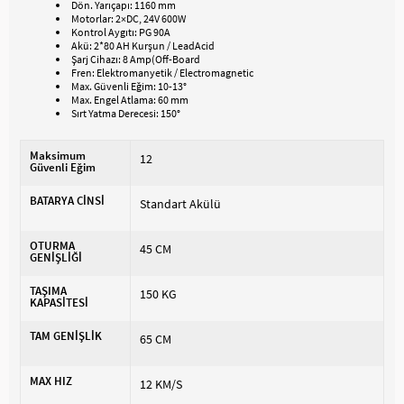
Dön. Yarıçapı: 1160 mm
Motorlar: 2×DC, 24V 600W
Kontrol Aygıtı: PG 90A
Akü: 2*80 AH Kurşun / LeadAcid
Şarj Cihazı: 8 Amp(Off-Board
Fren: Elektromanyetik / Electromagnetic
Max. Güvenli Eğim: 10-13°
Max. Engel Atlama: 60 mm
Sırt Yatma Derecesi: 150°
Maksimum
12
Güvenli Eğim
BATARYA CİNSİ
Standart Akülü
OTURMA
45 CM
GENİŞLİĞİ
TAŞIMA
150 KG
KAPASİTESİ
TAM GENİŞLİK
65 CM
MAX HIZ
12 KM/S