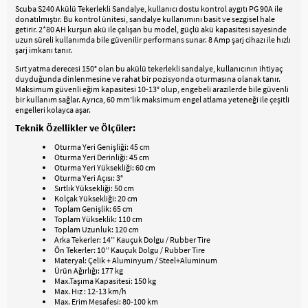
Scuba S240 Akülü Tekerlekli Sandalye, kullanıcı dostu kontrol aygıtı PG 90A ile
donatılmıştır. Bu kontrol ünitesi, sandalye kullanımını basit ve sezgisel hale
getirir. 2*80 AH kurşun akü ile çalışan bu model, güçlü akü kapasitesi sayesinde
uzun süreli kullanımda bile güvenilir performans sunar. 8 Amp şarj cihazı ile hızlı
şarj imkanı tanır.
Sırt yatma derecesi 150° olan bu akülü tekerlekli sandalye, kullanıcının ihtiyaç
duyduğunda dinlenmesine ve rahat bir pozisyonda oturmasına olanak tanır.
Maksimum güvenli eğim kapasitesi 10-13° olup, engebeli arazilerde bile güvenli
bir kullanım sağlar. Ayrıca, 60 mm’lik maksimum engel atlama yeteneği ile çeşitli
engelleri kolayca aşar.
Teknik Özellikler ve Ölçüler:
Oturma Yeri Genişliği: 45 cm
Oturma Yeri Derinliği: 45 cm
Oturma Yeri Yüksekliği: 60 cm
Oturma Yeri Açısı: 3°
Sırtlık Yüksekliği: 50 cm
Kolçak Yüksekliği: 20 cm
Toplam Genişlik: 65 cm
Toplam Yükseklik: 110 cm
Toplam Uzunluk: 120 cm
Arka Tekerler: 14’’ Kauçuk Dolgu / Rubber Tire
Ön Tekerler: 10’’ Kauçuk Dolgu / Rubber Tire
Materyal: Çelik + Aluminyum / Steel+Aluminum
Ürün Ağırlığı: 177 kg
Max.Taşıma Kapasitesi: 150 kg
Max. Hız : 12-13 km/h
Max. Erim Mesafesi: 80-100 km