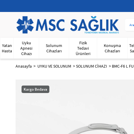
Uyku
Fizik
Yatan
Solunum
Konuşma
Te
Apnesi
Tedavi
Hasta
Cihazları
Cihazları
Sa
Cihazı
Ürünleri
Anasayfa
UYKU VE SOLUNUM
SOLUNUM CİHAZI
BMC-F6 L F
Kargo Bedava