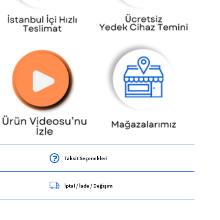
Taksit Seçenekleri
İptal / İade / Değişim