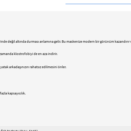
de değil altında durması anlamına gelir. Bu maskenize modern bir görünüm kazandırır ve
zamanda klostrofobiyi de en aza indirir.
yatak arkadaşınızın rahatsız edilmesini önler.
azla kapsayıcılık.