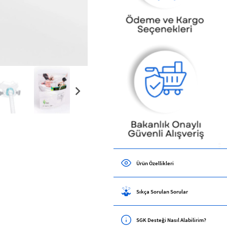
Ürün Özellikleri
Sıkça Sorulan Sorular
SGK Desteği Nasıl Alabilirim?