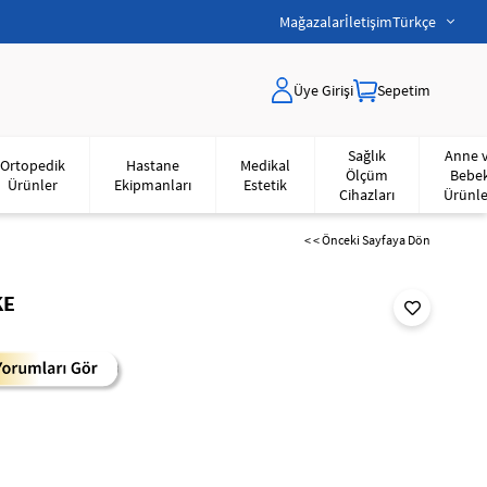
Mağazalar
İletişim
Türkçe
Üye Girişi
Sepetim
Sağlık
Anne 
Ortopedik
Hastane
Medikal
Ölçüm
Bebe
Ürünler
Ekipmanları
Estetik
Cihazları
Ürünle
< < Önceki Sayfaya Dön
KE