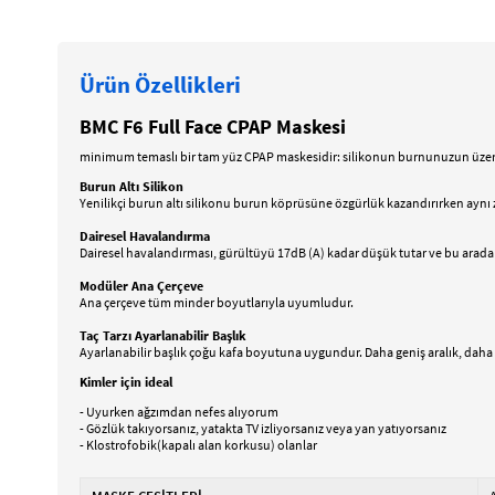
Ürün Özellikleri
BMC F6 Full Face CPAP Maskesi
minimum temaslı bir tam yüz CPAP maskesidir: silikonun burnunuzun üzerin
Burun Altı Silikon
Yenilikçi burun altı silikonu burun köprüsüne özgürlük kazandırırken aynı 
Dairesel Havalandırma
Dairesel havalandırması, gürültüyü 17dB (A) kadar düşük tutar ve bu arada 
Modüler Ana Çerçeve
Ana çerçeve tüm minder boyutlarıyla uyumludur.
Taç Tarzı Ayarlanabilir Başlık
Ayarlanabilir başlık çoğu kafa boyutuna uygundur. Daha geniş aralık, daha f
Kimler için ideal
- Uyurken ağzımdan nefes alıyorum
- Gözlük takıyorsanız, yatakta TV izliyorsanız veya yan yatıyorsanız
- Klostrofobik(kapalı alan korkusu) olanlar