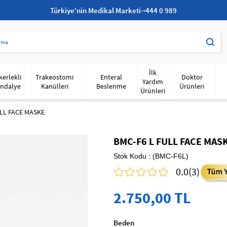
Türkiye'nin Medikal Marketi
444 0 989
İlk
kerlekli
Trakeostomi
Enteral
Doktor
Yardım
ndalye
Kanülleri
Beslenme
Ürünleri
Ürünleri
ULL FACE MASKE
BMC-F6 L FULL FACE MAS
Stok Kodu
(BMC-F6L)
0.0
(3)
2.750,00 TL
Beden