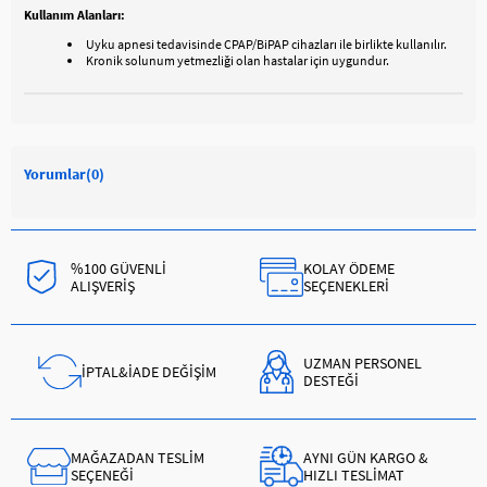
Kullanım Alanları:
Uyku apnesi tedavisinde CPAP/BiPAP cihazları ile birlikte kullanılır.
Kronik solunum yetmezliği olan hastalar için uygundur.
Yorumlar
(0)
%100 GÜVENLİ
KOLAY ÖDEME
ALIŞVERİŞ
SEÇENEKLERİ
UZMAN PERSONEL
İPTAL&İADE DEĞİŞİM
DESTEĞİ
MAĞAZADAN TESLİM
AYNI GÜN KARGO &
SEÇENEĞİ
HIZLI TESLİMAT