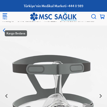
Türkiye'nin Medikal Marketi
444 0 989
Anasayfa
UYKU VE SOLUNUM
MASKELER
BMC N5 Burun CPAP Maskesi
Kargo Bedava