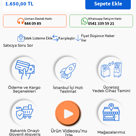
1.650,00 TL
Uzman Destek Hattı
Whatsapp İletişim Hattı
444 09 89
0541 339 59 21
Fiyat Düşünce Haber
İstek Listeme Ekle
Karşılaştır
Ver
Satıcıya Soru Sor