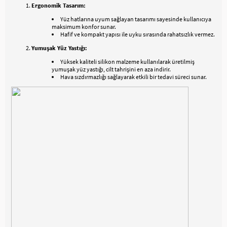
Ergonomik Tasarım:
Yüz hatlarına uyum sağlayan tasarımı sayesinde kullanıcıya
maksimum konfor sunar.
Hafif ve kompakt yapısı ile uyku sırasında rahatsızlık vermez.
Yumuşak Yüz Yastığı:
Yüksek kaliteli silikon malzeme kullanılarak üretilmiş
yumuşak yüz yastığı, cilt tahrişini en aza indirir.
Hava sızdırmazlığı sağlayarak etkili bir tedavi süreci sunar.