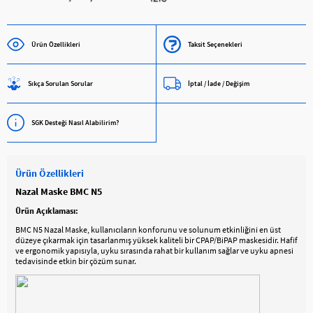
Ürün Özellikleri
Taksit Seçenekleri
Sıkça Sorulan Sorular
İptal / İade / Değişim
SGK Desteği Nasıl Alabilirim?
Ürün Özellikleri
Nazal Maske BMC N5
Ürün Açıklaması:
BMC N5 Nazal Maske, kullanıcıların konforunu ve solunum etkinliğini en üst
düzeye çıkarmak için tasarlanmış yüksek kaliteli bir CPAP/BiPAP maskesidir. Hafif
ve ergonomik yapısıyla, uyku sırasında rahat bir kullanım sağlar ve uyku apnesi
tedavisinde etkin bir çözüm sunar.