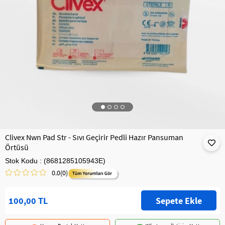
Clivex Nwn Pad Str - Sıvı Geçirir Pedli Hazır Pansuman
Örtüsü
Stok Kodu
(8681285105943E)
0.0
(0)
100,00 TL