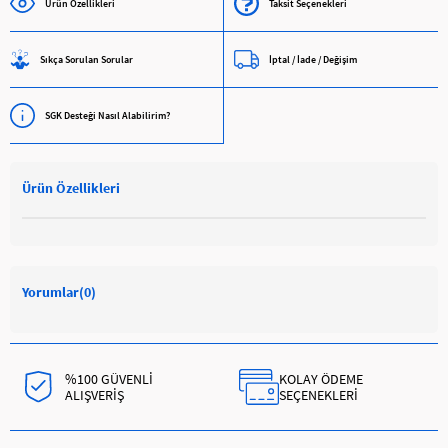
Ürün Özellikleri
Taksit Seçenekleri
Sıkça Sorulan Sorular
İptal / İade / Değişim
SGK Desteği Nasıl Alabilirim?
Ürün Özellikleri
Yorumlar
(0)
%100 GÜVENLİ
KOLAY ÖDEME
ALIŞVERİŞ
SEÇENEKLERİ