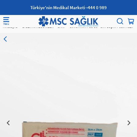
Türkiye'nin Medikal Marketi
444 0 989
Anasayfa
DİĞER KATEGORİLER
SARF
Clivex Nwn Pad Str - Sıvı Geçirir Pedli Hazı