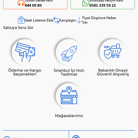
Uzman Destek Hattı
Whatsapp İletişim Hattı
444 09 89
0541 339 59 21
Fiyat Düşünce Haber
İstek Listeme Ekle
Karşılaştır
Ver
Satıcıya Soru Sor