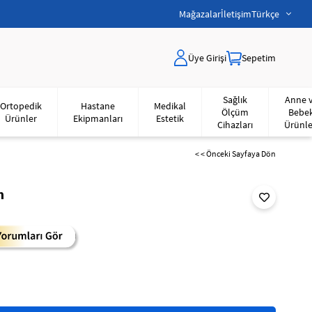
Mağazalar
İletişim
Türkçe
Üye Girişi
Sepetim
Sağlık
Anne 
Ortopedik
Hastane
Medikal
Ölçüm
Bebe
Ürünler
Ekipmanları
Estetik
Cihazları
Ürünle
< < Önceki Sayfaya Dön
m