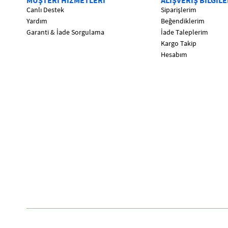
MÜŞTERİ HİZMETLERİ
ALIŞVERİŞ BİLGİLE
Canlı Destek
Siparişlerim
Yardım
Beğendiklerim
Garanti & İade Sorgulama
İade Taleplerim
Kargo Takip
Hesabım