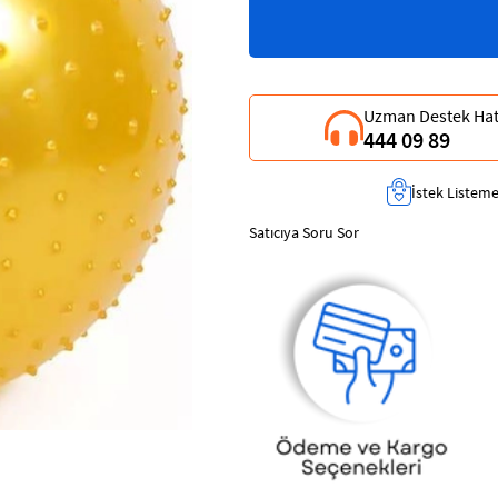
Uzman Destek Hat
444 09 89
İstek Listeme
Satıcıya Soru Sor