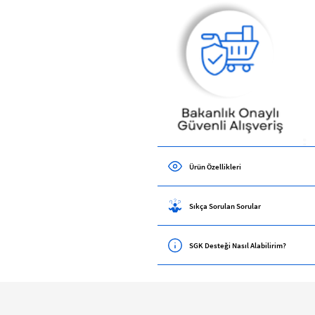
Ürün Özellikleri
Sıkça Sorulan Sorular
SGK Desteği Nasıl Alabilirim?