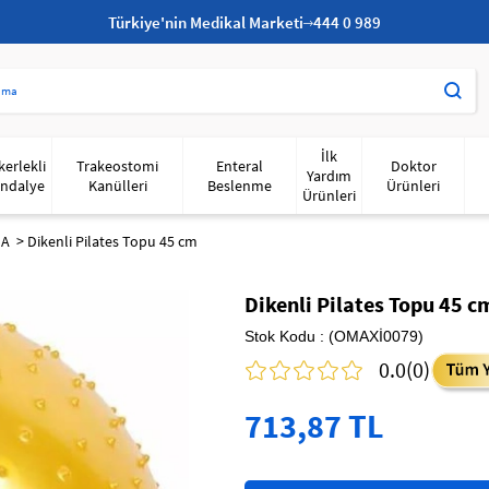
Türkiye'nin Medikal Marketi
444 0 989
İlk
kerlekli
Trakeostomi
Enteral
Doktor
Yardım
ndalye
Kanülleri
Beslenme
Ürünleri
Ürünleri
GA
Dikenli Pilates Topu 45 cm
Dikenli Pilates Topu 45 c
Stok Kodu
(OMAXİ0079)
0.0
(0)
713,87 TL