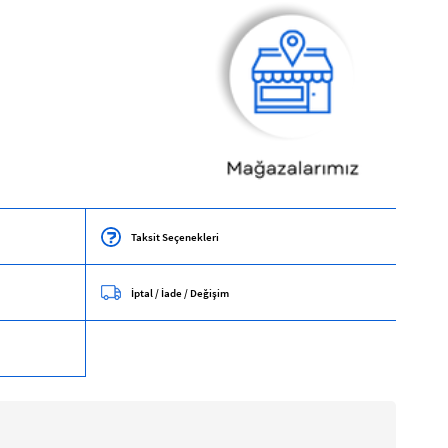
Taksit Seçenekleri
İptal / İade / Değişim