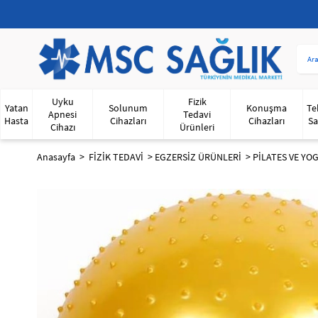
Uyku
Fizik
Yatan
Solunum
Konuşma
Te
Apnesi
Tedavi
Hasta
Cihazları
Cihazları
Sa
Cihazı
Ürünleri
Anasayfa
FİZİK TEDAVİ
EGZERSİZ ÜRÜNLERİ
PİLATES VE YO