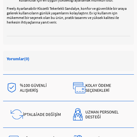
kullanıcılar için en uygun yüksekliği ayarlamak mümkün olur.
Freely Ayarlanabilir Klozetli Tekerlekli Sandalye, konfor ve güvenlikle bir araya
gelerek kullanıcıların günlük yaşamlarını kolaylaştırır. Ev içi kullanım için
mükemmel bir seçenek olan bu ürün, pratik tasarımı ve yüksek kalitesi ile
herkesin ihtiyaçlarına yanıt verir.
Yorumlar
(0)
%100 GÜVENLİ
KOLAY ÖDEME
ALIŞVERİŞ
SEÇENEKLERİ
UZMAN PERSONEL
İPTAL&İADE DEĞİŞİM
DESTEĞİ