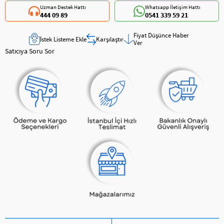
Uzman Destek Hattı
Whatsapp İletişim Hattı
444 09 89
0541 339 59 21
Fiyat Düşünce Haber
İstek Listeme Ekle
Karşılaştır
Ver
Satıcıya Soru Sor