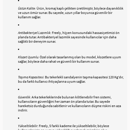
Üstün Kalite:
Ürün, kromaj kaplı çelikten üretilmiştir, böylece dayanıklılık
ve uzun ömür sunar. Bu sayede, uzun yıllar boyunca güvenilir bir
kullanım sağlar.
Antibakteriyel Lazımlık:
Freely, hijyen konusundaki hassasiyetimizi ön
planda tutar. Antibakteriyel lazımlık sayesinde kullanıcılar için daha
sağlıklı bir deneyim sunar.
Klozet Uyumlu:
Özel olarak tasarlanmış olan bu model, klozetlere uyum
sağlar, böylece daha rahat ve güvenli bir kullanım sunar.
Taşıma Kapasitesi:
Bu tekerlekli sandalyenin taşıma kapasitesi 120 Kg'dır,
bu da farklı kullanıcı ihtiyaçlarına uyum sağlar.
Güvenlik:
Arka tekerleklerinde bulunan kilitlenebilir fren sistemi,
kullanıcıların güvenliğini her zaman ön planda tutar. Bu sayede
hareketsiz durduğunda sabitlenir ve kullanıcıların düşme riskini en aza
indirir.
Yükseltilebilir:
Freely, 5 farklı kademe ile yükseltilebilir, böylece