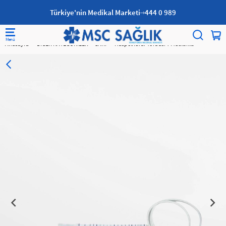
Türkiye'nin Medikal Marketi
444 0 989
Anasayfa
DİĞER KATEGORİLER
SARF
Haspet İdrar Torbası T Musluklu