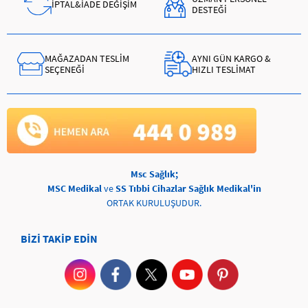
İPTAL&İADE DEĞİŞİM
DESTEĞİ
MAĞAZADAN TESLİM
AYNI GÜN KARGO &
SEÇENEĞİ
HIZLI TESLİMAT
Msc Sağlık;
MSC Medikal
ve
SS Tıbbi Cihazlar Sağlık Medikal'in
ORTAK KURULUŞUDUR.
BİZİ TAKİP EDİN