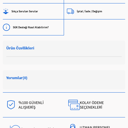
Sıkça Sorulan Sorular
İptal / İade / Değişim
SGK Desteği Nasıl Alabilirim?
Ürün Özellikleri
Yorumlar
(0)
%100 GÜVENLİ
KOLAY ÖDEME
ALIŞVERİŞ
SEÇENEKLERİ
UZMAN PERSONEL