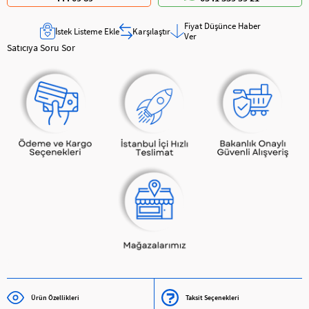
Fiyat Düşünce Haber
İstek Listeme Ekle
Karşılaştır
Ver
Satıcıya Soru Sor
Ürün Özellikleri
Taksit Seçenekleri