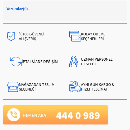
Yorumlar
(0)
%100 GÜVENLİ
KOLAY ÖDEME
ALIŞVERİŞ
SEÇENEKLERİ
UZMAN PERSONEL
İPTAL&İADE DEĞİŞİM
DESTEĞİ
MAĞAZADAN TESLİM
AYNI GÜN KARGO &
SEÇENEĞİ
HIZLI TESLİMAT