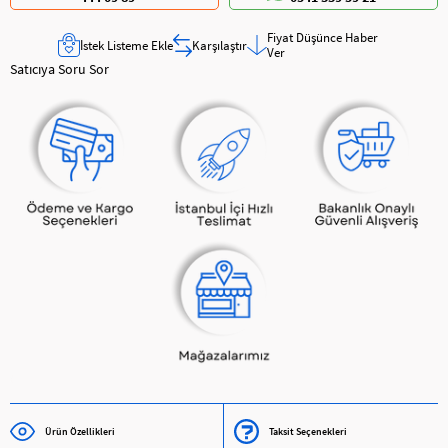
Fiyat Düşünce Haber
İstek Listeme Ekle
Karşılaştır
Ver
Satıcıya Soru Sor
Ürün Özellikleri
Taksit Seçenekleri