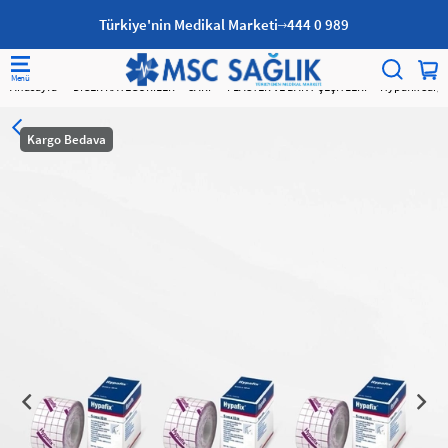
Türkiye'nin Medikal Marketi
444 0 989
Anasayfa
DİĞER KATEGORİLER
SARF
FLASTER VE BANT ÇEŞİTLERİ
Hypafix Sargı
Kargo Bedava