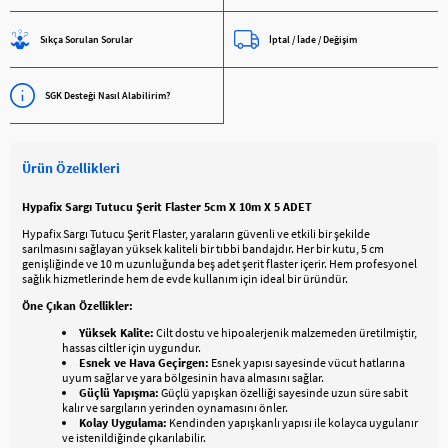
Sıkça Sorulan Sorular
İptal / İade / Değişim
SGK Desteği Nasıl Alabilirim?
Ürün Özellikleri
Hypafix Sargı Tutucu Şerit Flaster 5cm X 10m X 5 ADET
Hypafix Sargı Tutucu Şerit Flaster, yaraların güvenli ve etkili bir şekilde
sarılmasını sağlayan yüksek kaliteli bir tıbbi bandajdır. Her bir kutu, 5 cm
genişliğinde ve 10 m uzunluğunda beş adet şerit flaster içerir. Hem profesyonel
sağlık hizmetlerinde hem de evde kullanım için ideal bir üründür.
Öne Çıkan Özellikler:
Yüksek Kalite:
Cilt dostu ve hipoalerjenik malzemeden üretilmiştir,
hassas ciltler için uygundur.
Esnek ve Hava Geçirgen:
Esnek yapısı sayesinde vücut hatlarına
uyum sağlar ve yara bölgesinin hava almasını sağlar.
Güçlü Yapışma:
Güçlü yapışkan özelliği sayesinde uzun süre sabit
kalır ve sargıların yerinden oynamasını önler.
Kolay Uygulama:
Kendinden yapışkanlı yapısı ile kolayca uygulanır
ve istenildiğinde çıkarılabilir.