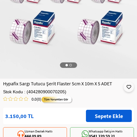
Hypafix Sargı Tutucu Şerit Flaster 5cm X 10m X 5 ADET
Stok Kodu
(404280900070205)
0.0
(0)
3.150,00 TL
Uzman Destek Hattı
Whatsapp İletişim Hattı
444 09 89
0541 339 59 21