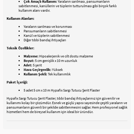
Çok Amaçlı Kullanım:
Yaraların sarılması, pansumanların
sabitlenmesi, kanüllerin ve tüplerin tutturulması gibi birçok farklı
kullanım alanı vardır.
Kullanım Alanları:
Yaraların sarılması ve korunması
Pansumanların sabitlenmesi
Kanül ve tüplerin sabitlenmesi
Diğer tıbbi bandaj ihtiyaçları
Teknik Özellikler:
Malzeme:
Hipoalerjenik ve cilt dostu malzeme
Boyut:
5 cm genişlik x 10 m uzunluk
Adet:
5 şerit
Hava Geçirgenlik:
Yüksek
Kullanım Şekli:
Tek kullanımlık
Paket İçeriği:
5 adet 5 cm x 10 m Hypafix Sargı Tutucu Şerit Flaster
Hypafix Sargı Tutucu Şerit Flaster, tıbbi bandaj ihtiyaçlarınız için güvenilir ve
kullanımı kolay bir çözümdür. Esnek ve güçlü yapısı sayesinde çeşitli yaraların ve
pansumanların güvenli bir şekilde sabitlenmesini sağlar. Hem profesyonel sağlık
hizmetleri hem de bireysel kullanım için ideal bir üründür.