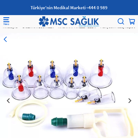
Türkiye'nin Medikal Marketi
444 0 989
Anasayfa
DİĞER KATEGORİLER
HACAMAT MALZEMELERİ
Manyetik Masaj Kupa Set