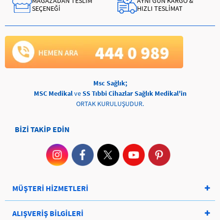
MAĞAZADAN TESLİM
AYNI GÜN KARGO &
SEÇENEĞİ
HIZLI TESLİMAT
Msc Sağlık;
MSC Medikal
ve
SS Tıbbi Cihazlar Sağlık Medikal'in
ORTAK KURULUŞUDUR.
BİZİ TAKİP EDİN
MÜŞTERİ HİZMETLERİ
ALIŞVERİŞ BİLGİLERİ