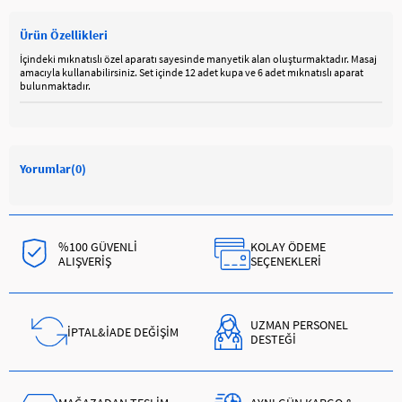
Ürün Özellikleri
İçindeki mıknatıslı özel aparatı sayesinde manyetik alan oluşturmaktadır. Masaj
amacıyla kullanabilirsiniz. Set içinde 12 adet kupa ve 6 adet mıknatıslı aparat
bulunmaktadır.
Yorumlar
(0)
%100 GÜVENLİ
KOLAY ÖDEME
ALIŞVERİŞ
SEÇENEKLERİ
UZMAN PERSONEL
İPTAL&İADE DEĞİŞİM
DESTEĞİ