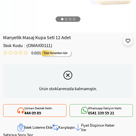
Manyetik Masaj Kupa Seti 12 Adet
Stok Kodu
(OMAXİ0111)
0.0
(0)
Ürün stoklarımızda kalmamıştır.
Uzman Destek Hattı
Whatsapp İletişim Hattı
444 09 89
0541 339 59 21
Fiyat Düşünce Haber
İstek Listeme Ekle
Karşılaştır
Ver
Satıcıya Soru Sor