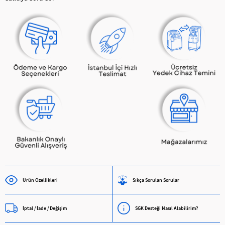
Ürün Özellikleri
Sıkça Sorulan Sorular
İptal / İade / Değişim
SGK Desteği Nasıl Alabilirim?