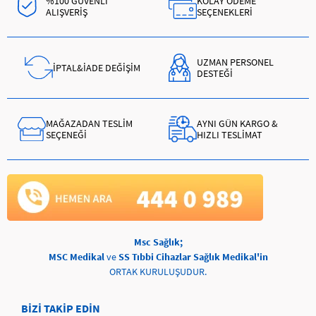
%100 GÜVENLİ
KOLAY ÖDEME
ALIŞVERİŞ
SEÇENEKLERİ
UZMAN PERSONEL
İPTAL&İADE DEĞİŞİM
DESTEĞİ
MAĞAZADAN TESLİM
AYNI GÜN KARGO &
SEÇENEĞİ
HIZLI TESLİMAT
Msc Sağlık;
MSC Medikal
ve
SS Tıbbi Cihazlar Sağlık Medikal'in
ORTAK KURULUŞUDUR.
BİZİ TAKİP EDİN