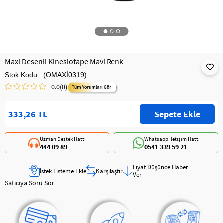
Maxi Desenli Kinesiotape Mavi Renk
Stok Kodu
(OMAXİ0319)
0.0
(0)
333,26 TL
Uzman Destek Hattı
Whatsapp İletişim Hattı
444 09 89
0541 339 59 21
Fiyat Düşünce Haber
İstek Listeme Ekle
Karşılaştır
Ver
Satıcıya Soru Sor