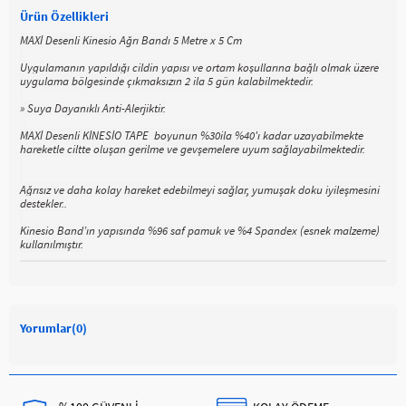
Ürün Özellikleri
MAXİ Desenli Kinesio Ağrı Bandı 5 Metre x 5 Cm
Uygulamanın yapıldığı cildin yapısı ve ortam koşullarına bağlı olmak üzere
uygulama bölgesinde çıkmaksızın 2 ila 5 gün kalabilmektedir.
» Suya Dayanıklı Anti-Alerjiktir.
MAXİ Desenli KİNESİO TAPE boyunun %30ila %40'ı kadar uzayabilmekte
hareketle ciltte oluşan gerilme ve gevşemelere uyum sağlayabilmektedir.
Ağrısız ve daha kolay hareket edebilmeyi sağlar, yumuşak doku iyileşmesini
destekler..
Kinesio Band’ın yapısında %96 saf pamuk ve %4 Spandex (esnek malzeme)
kullanılmıştır.
Yorumlar
(0)