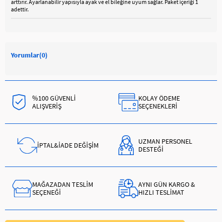
arttırır. Ayarlanabilir yapısıyla ayak ve el bileğine uyum sağlar. Paket içeriği 1
adettir.
Yorumlar
(0)
%100 GÜVENLİ
KOLAY ÖDEME
ALIŞVERİŞ
SEÇENEKLERİ
UZMAN PERSONEL
İPTAL&İADE DEĞİŞİM
DESTEĞİ
MAĞAZADAN TESLİM
AYNI GÜN KARGO &
SEÇENEĞİ
HIZLI TESLİMAT