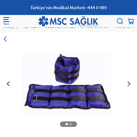
Türkiye'nin Medikal Marketi
444 0 989
Anasayfa
FİZİK TEDAVİ
EGZERSİZ ÜRÜNLERİ
DAMBIL VE AĞIRLIK
Metafiz Kum Ağır