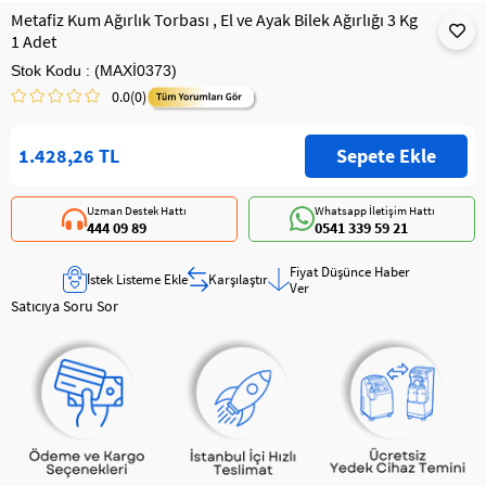
Metafiz Kum Ağırlık Torbası , El ve Ayak Bilek Ağırlığı 3 Kg
1 Adet
Stok Kodu
(MAXİ0373)
0.0
(0)
1.428,26 TL
Uzman Destek Hattı
Whatsapp İletişim Hattı
444 09 89
0541 339 59 21
Fiyat Düşünce Haber
İstek Listeme Ekle
Karşılaştır
Ver
Satıcıya Soru Sor