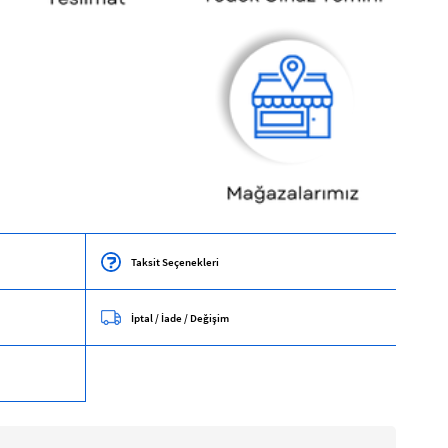
Taksit Seçenekleri
İptal / İade / Değişim