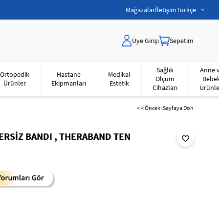
Mağazalar
İletişim
Türkçe
Üye Girişi
Sepetim
Sağlık
Anne 
Ortopedik
Hastane
Medikal
Ölçüm
Bebe
Ürünler
Ekipmanları
Estetik
Cihazları
Ürünle
< < Önceki Sayfaya Dön
ERSİZ BANDI , THERABAND TEN