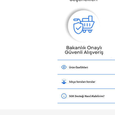
Ürün Özellikleri
Sıkça Sorulan Sorular
SGK Desteği Nasıl Alabilirim?