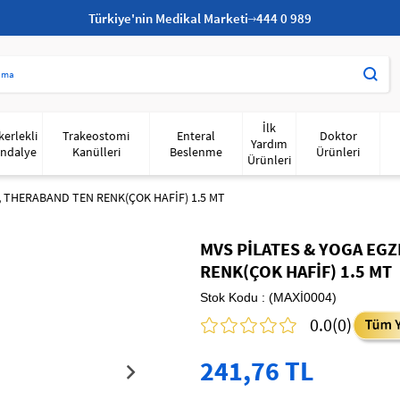
Türkiye'nin Medikal Marketi
444 0 989
İlk
kerlekli
Trakeostomi
Enteral
Doktor
Yardım
ndalye
Kanülleri
Beslenme
Ürünleri
Ürünleri
, THERABAND TEN RENK(ÇOK HAFİF) 1.5 MT
MVS PİLATES & YOGA EGZ
RENK(ÇOK HAFİF) 1.5 MT
Stok Kodu
(MAXİ0004)
0.0
(0)
241,76 TL