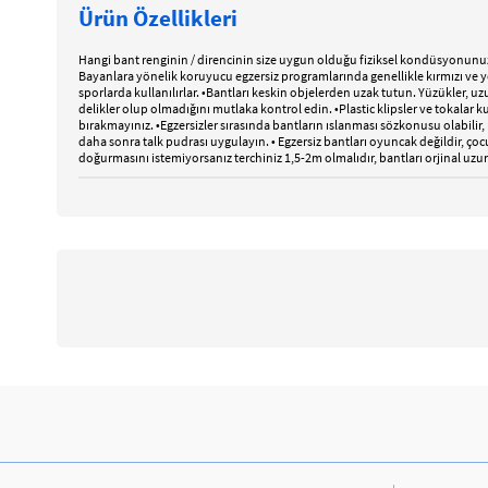
Ürün Özellikleri
Hangi bant renginin / direncinin size uygun olduğu fiziksel kondüsyonunuza 
Bayanlara yönelik koruyucu egzersiz programlarında genellikle kırmızı ve yeşi
sporlarda kullanılırlar. •Bantları keskin objelerden uzak tutun. Yüzükler, u
delikler olup olmadığını mutlaka kontrol edin. •Plastic klipsler ve tokalar k
bırakmayınız. •Egzersizler sırasında bantların ıslanması sözkonusu olabilir
daha sonra talk pudrası uygulayın. • Egzersiz bantları oyuncak değildir, çoc
doğurmasını istemiyorsanız terchiniz 1,5-2m olmalıdır, bantları orjinal uzu