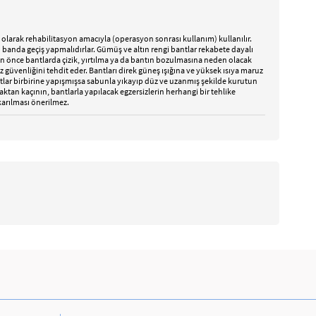
 olarak rehabilitasyon amacıyla (operasyon sonrası kullanım) kullanılır.
ah banda geçiş yapmalıdırlar. Gümüş ve altın rengi bantlar rekabete dayalı
adan önce bantlarda çizik, yırtılma ya da bantın bozulmasına neden olacak
z güvenliğini tehdit eder. Bantları direk güneş ışığına ve yüksek ısıya maruz
antlar birbirine yapışmışsa sabunla yıkayıp düz ve uzanmış şekilde kurutun
ktan kaçının, bantlarla yapılacak egzersizlerin herhangi bir tehlike
karılması önerilmez.