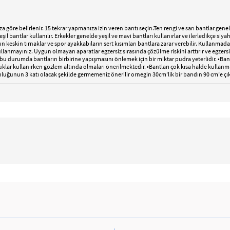
göre belirlenir. 15 tekrar yapmanıza izin veren bantı seçin.Ten rengi ve sarı bantlar genel
l bantlar kullanılır. Erkekler genelde yeşil ve mavi bantları kullanırlar ve ilerledikçe siy
zun keskin tırnaklar ve spor ayakkabıların sert kısımları bantlara zarar verebilir. Kullanm
ullanmayınız. Uygun olmayan aparatlar egzersiz sırasında çözülme riskini arttırır ve egzersi
, bu durumda bantların birbirine yapışmasını önlemek için bir miktar pudra yeterlidir. •B
uklar kullanırken gözlem altında olmaları önerilmektedir. •Bantları çok kısa halde kullanma
nluğunun 3 katı olacak şekilde germemeniz önerilir ornegin 30cm’lik bir bandın 90 cm’e çı