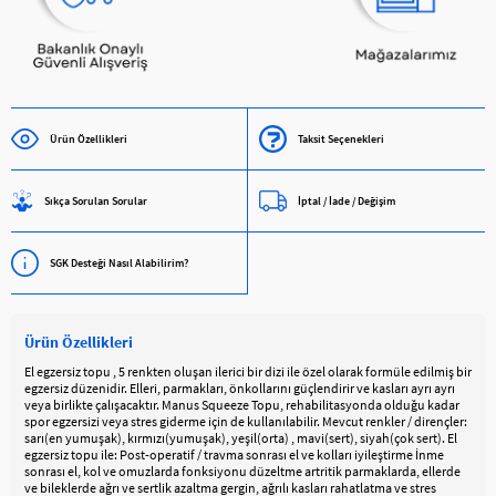
Ürün Özellikleri
Taksit Seçenekleri
Sıkça Sorulan Sorular
İptal / İade / Değişim
SGK Desteği Nasıl Alabilirim?
Ürün Özellikleri
El egzersiz topu , 5 renkten oluşan ilerici bir dizi ile özel olarak formüle edilmiş bir
egzersiz düzenidir. Elleri, parmakları, önkollarını güçlendirir ve kasları ayrı ayrı
veya birlikte çalışacaktır. Manus Squeeze Topu, rehabilitasyonda olduğu kadar
spor egzersizi veya stres giderme için de kullanılabilir. Mevcut renkler / dirençler:
sarı(en yumuşak), kırmızı(yumuşak), yeşil(orta) , mavi(sert), siyah(çok sert). El
egzersiz topu ile: Post-operatif / travma sonrası el ve kolları iyileştirme İnme
sonrası el, kol ve omuzlarda fonksiyonu düzeltme artritik parmaklarda, ellerde
ve bileklerde ağrı ve sertlik azaltma gergin, ağrılı kasları rahatlatma ve stres