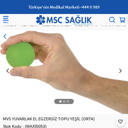
Türkiye'nin Medikal Marketi
444 0 989
Anasayfa
FİZİK TEDAVİ
EGZERSİZ ÜRÜNLERİ
EGZERSİZ TOPU
MVS YUVARLAK EL 
MVS YUVARLAK EL EGZERSİZ TOPU YEŞİL (ORTA)
Stok Kodu
(MAXİ0053)