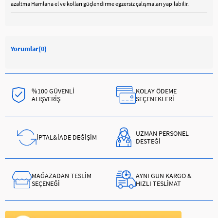
azaltma Hamlana el ve kolları güçlendirme egzersiz çalışmaları yapılabilir.
Yorumlar
(0)
%100 GÜVENLİ
KOLAY ÖDEME
ALIŞVERİŞ
SEÇENEKLERİ
UZMAN PERSONEL
İPTAL&İADE DEĞİŞİM
DESTEĞİ
MAĞAZADAN TESLİM
AYNI GÜN KARGO &
SEÇENEĞİ
HIZLI TESLİMAT