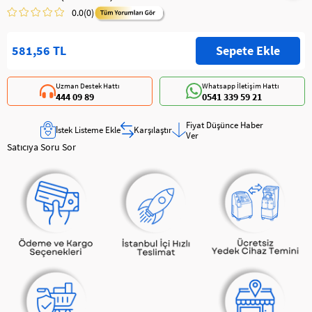
0.0
(0)
581,56 TL
Uzman Destek Hattı
Whatsapp İletişim Hattı
444 09 89
0541 339 59 21
Fiyat Düşünce Haber
İstek Listeme Ekle
Karşılaştır
Ver
Satıcıya Soru Sor