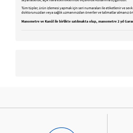
Tüm tüpler, ürün izlemesi yapmak için seri numaraları ile etiketlenir ve sev
doktorunuzdan veya sağlık uzmanınızdan öneriler ve talimatlar almanız öne
Manometre ve Kanül ile birlikte satılmakta olup, manometre 2 yıl Garant