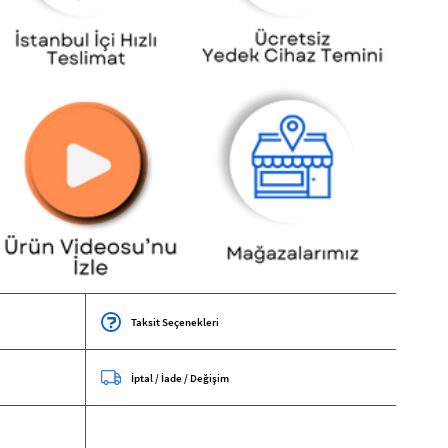
Taksit Seçenekleri
İptal / İade / Değişim