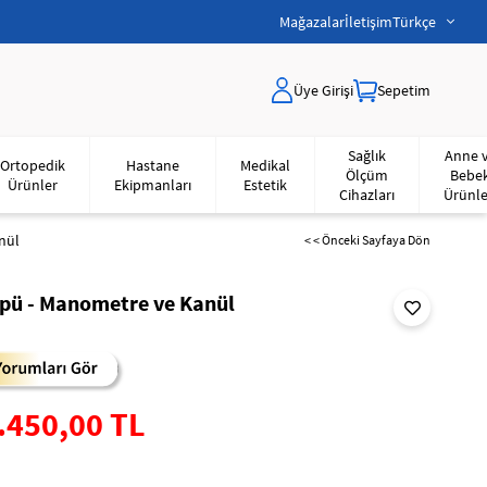
Mağazalar
İletişim
Türkçe
Üye Girişi
Sepetim
Sağlık
Anne 
Ortopedik
Hastane
Medikal
Ölçüm
Bebe
Ürünler
Ekipmanları
Estetik
Cihazları
Ürünle
anül
< < Önceki Sayfaya Dön
 Tüpü - Manometre ve Kanül
.450,00 TL