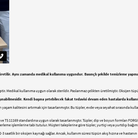
k üretilir. Aynı zamanda medikal kullanıma uygundur. Basınçlı şekilde temizleme yap
sahiptir. Medikal kullanıma uygun olarak sterildir. Paslanmaz çelikten üretilmiştir. Oksijen 
aşınabilmesidir. Kendi başına yetebilecek fakat tedavisi devam eden hastalarda kullanı
aların yaşam kalitesini artırmak için tasarlanmıştır. Bu tüpler, evde veya seyahat sırasında 
ilir ve TS 11169 standardına uygun olarak tasarlanmıştır. Tüpler, dip ve boyun formları FORG
eme işlemlerine tabi tutulur. Müşteri taleplerine göre tüpler, yurtiçi veya yurtdışı bağımsı
-3 saatlik bir oksijen kaynağı sağlar. Ancak, kullanım süresi tüpün akış hızına ve hastanın ih