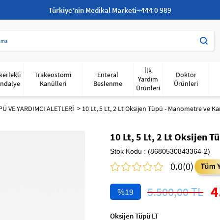
Türkiye'nin Medikal Marketi
444 0 989
İlk
kerlekli
Trakeostomi
Enteral
Doktor
Yardım
ndalye
Kanülleri
Beslenme
Ürünleri
Ürünleri
PÜ VE YARDIMCI ALETLERİ
10 Lt, 5 Lt, 2 Lt Oksijen Tüpü - Manometre ve K
10 Lt, 5 Lt, 2 Lt Oksijen
Stok Kodu
(8680530843364-2)
0.0
(0)
4
5.500,00 TL
19
Oksijen Tüpü LT