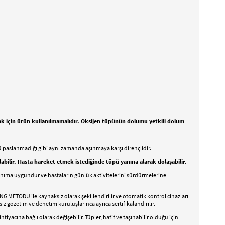
mak için ürün kullanılmamalıdır. Oksijen tüpünün dolumu yetkili dolum
tüpü paslanmadığı gibi aynı zamanda aşınmaya karşı dirençlidir.
labilir. Hasta hareket etmek istediğinde tüpü yanına alarak dolaşabilir.
kullanıma uygundur ve hastaların günlük aktivitelerini sürdürmelerine
ING METODU ile kaynaksız olarak şekillendirilir ve otomatik kontrol cihazları
z gözetim ve denetim kuruluşlarınca ayrıca sertifikalandırılır.
tiyacına bağlı olarak değişebilir. Tüpler, hafif ve taşınabilir olduğu için