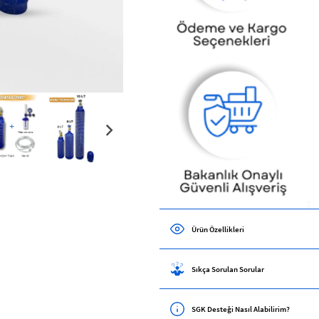
Ürün Özellikleri
Sıkça Sorulan Sorular
SGK Desteği Nasıl Alabilirim?