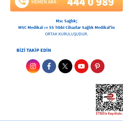
Msc Sağlık;
MSC Medikal
ve
SS Tıbbi Cihazlar Sağlık Medikal'in
ORTAK KURULUŞUDUR.
BİZİ TAKİP EDİN