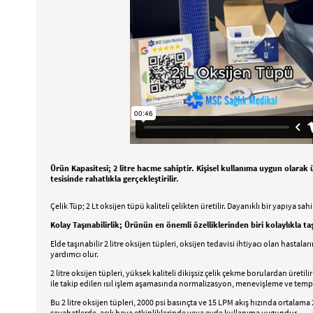
Ürün Kapasitesi; 2 litre hacme sahiptir. Kişisel kullanıma uygun olara
tesisinde rahatlıkla gerçekleştirilir.
Çelik Tüp; 2 Lt oksijen tüpü kaliteli çelikten üretilir. Dayanıklı bir yapıya 
Kolay Taşınabilirlik; Ürünün en önemli özelliklerinden biri kolaylıkla t
Elde taşınabilir 2 litre oksijen tüpleri, oksijen tedavisi ihtiyacı olan hast
yardımcı olur.
2 litre oksijen tüpleri, yüksek kaliteli dikişsiz çelik çekme borulardan üret
ile takip edilen ısıl işlem aşamasında normalizasyon, menevişleme ve temperl
Bu 2 litre oksijen tüpleri, 2000 psi basınçta ve 15 LPM akış hızında ortalama 2
seyahatlerde, açık hava etkinliklerinde veya evde kullanıma uygundur.