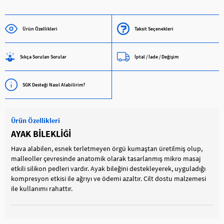
Ürün Özellikleri
Taksit Seçenekleri
Sıkça Sorulan Sorular
İptal / İade / Değişim
SGK Desteği Nasıl Alabilirim?
Ürün Özellikleri
AYAK BİLEKLİĞİ
Hava alabilen, esnek terletmeyen örgü kumaştan üretilmiş olup,
malleoller çevresinde anatomik olarak tasarlanmış mikro masaj
etkili silikon pedleri vardır. Ayak bileğini destekleyerek, uyguladığı
kompresyon etkisi ile ağrıyı ve ödemi azaltır. Cilt dostu malzemesi
ile kullanımı rahattır.