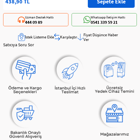
438,90 TL
Uzman Destek Hattı
Whatsapp İletişim Hattı
444 09 89
0541 339 59 21
Fiyat Düşünce Haber
İstek Listeme Ekle
Karşılaştır
Ver
Satıcıya Soru Sor