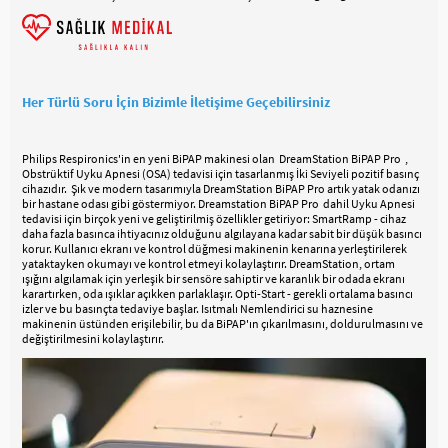
Her Türlü Soru İçin Bizimle İletişime Geçebilirsiniz
Philips Respironics'in en yeni BiPAP makinesi olan DreamStation BiPAP Pro ,
Obstrüktif Uyku Apnesi (OSA) tedavisi için tasarlanmış İki Seviyeli pozitif basınç
cihazıdır. Şık ve modern tasarımıyla DreamStation BiPAP Pro artık yatak odanızı
bir hastane odası gibi göstermiyor. Dreamstation BiPAP Pro dahil Uyku Apnesi
tedavisi için birçok yeni ve geliştirilmiş özellikler getiriyor: SmartRamp - cihaz
daha fazla basınca ihtiyacınız olduğunu algılayana kadar sabit bir düşük basıncı
korur. Kullanıcı ekranı ve kontrol düğmesi makinenin kenarına yerleştirilerek
yataktayken okumayı ve kontrol etmeyi kolaylaştırır. DreamStation, ortam
ışığını algılamak için yerleşik bir sensöre sahiptir ve karanlık bir odada ekranı
karartırken, oda ışıklar açıkken parlaklaşır. Opti-Start - gerekli ortalama basıncı
izler ve bu basınçta tedaviye başlar. Isıtmalı Nemlendirici su haznesine
makinenin üstünden erişilebilir, bu da BiPAP'ın çıkarılmasını, doldurulmasını ve
değiştirilmesini kolaylaştırır.