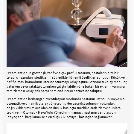
DreamStation'ın gösterişli, zarif ve alçak profilli tasarımı, hastaların bize bir
terapi cihazından istediklerini söyledikleri önemli özellikleri sunuyor. Küçük ve
hafif olması komodinin üzerine oturmayı kolaylaştırır. Gezinmesi kolay menüler,
yatarken veya yatakta otururken çalıştırılabilen öne bakan bir ekranın yanı sıra
temizlemesi kolay, tek parça nemlendirici su haznesine sahiptir.
DreamStation herhangi bir ventilasyon modunda hastanın üst solunum yolunu
otomatik ve dinamik olarak yönetebilir. Her gece üst solunum yolundaki
değişiklikleri mümkün olan en düşük basınçta sürekli olarak izler ve bunlara
tepki verir. Otomatik Hava Yolu Yönetiminin amacı, hastanın ventilasyon
ihtiyaçlarını karşılamak için en düşük iki seviyeli basınçları sağlamaktır.