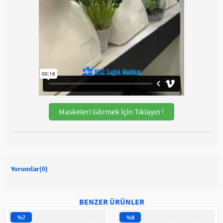
Maskeleri Görmek İçin Tıklayın !
Yorumlar
(0)
BENZER ÜRÜNLER
%7
%8