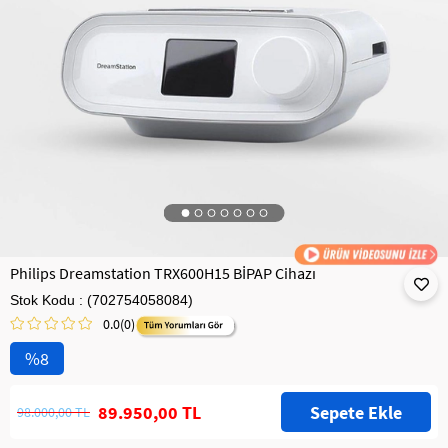
Philips Dreamstation TRX600H15 BİPAP Cihazı
Stok Kodu
(702754058084)
0.0
(0)
8
89.950,00 TL
98.000,00 TL