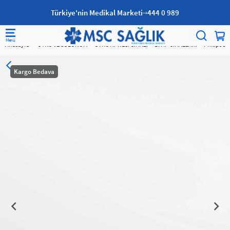
Türkiye'nin Medikal Marketi
444 0 989
Anasayfa
UYKU VE SOLUNUM
UYKU APNESİ CİHAZI
BPAP CİHAZLARI
Philips D
Kargo Bedava