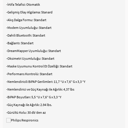
-İrtifa Telafisi: Otomatik
-Gelişmiş Olay Algılama: Stanard
-Akış Dalga Formu: Standart
-Modem Uyumluluğu: Standart
-Dahili Bluetooth: Standart
-Bağlantı: Standart
-DreamMapper Uyumluluğu: Standart
-Oksimetri Uyumluluğu: Standart
-Maske Uyumunu Kontrol Et Özelliği: Standart
-Performans Kontrolü: Standart
-Nemlendiricili BiPAP Gerilimleri: 11,7 “U x 7,6” G x 3,3 “Y
-Nemlendirici ve Güç Kaynağı ile Ağırlık: 4,37 lbs
-BiPAP Boyutları: 5,5 “U x 7,6” G x 3,3 “Y
-Güç Kaynağı ile Ağırlık: 2.94 lbs.
-Gürültü Kolu: 30 db’den az