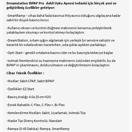
Dreamstation BiPAP Pro dahil Uyku Apnesi tedavisi için birçok yeni ve
geliştirilmiş özellikler getiriyor:
-SmartRamp – cihaz daha fazla basınca ihtiyacınız olduğunu algılayana kadar
sabit bir düşük basıncı korur.
-Kullanıcı ekranı ve kontrol düğmesi makinenin kenarına yerleştirilerek
yataktayken okumayı ve kontrol etmeyi kolaylaştırır.
-DreamStation, ortam ışığını algılamak için yerleşik bir sensöre sahiptir ve
karanlık bir odada ekranı karartırken, oda ışıklar açıkken parlaklaşır.
-Opti-Start – gerekli ortalama basıncı izler ve bu basınçta tedaviye başlar.
-Isıtmalı Nemlendirici su haznesine makinenin üstünden erişilebilir, bu da
BiPAP’ın çıkarılmasını, doldurulmasını ve değiştirilmesini kolaylaştırır.
Cihaz Teknik Özellikler :
-Modlar: Sabit CPAP, Sabit BiPAP
-Özellikler: EZ Start
-Basınç Aralığı: 4 ila 25 cm H2O
-Esnek Rahatlık: C-Flex, C-Flex +, Bi-Flex
-Nemlendirme Modları: Sabit, Uyarlamalı, Isıtmalı Tüp
-Maske Tipi Direnç Kontrolü: Standart
-Rampa (0-45 Dakika): Rampa, SmartRamp