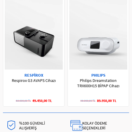
RESPİROX
PHILIPS
Respirox G3 AVAPS Cihazı
Philips Dreamstation
TRX600H15 BİPAP Cihazı
49.450,00 TL
89.950,00 TL
53.000,00 TL
98.000,00 TL
%100 GÜVENLİ
KOLAY ÖDEME
ALIŞVERİŞ
SEÇENEKLERİ