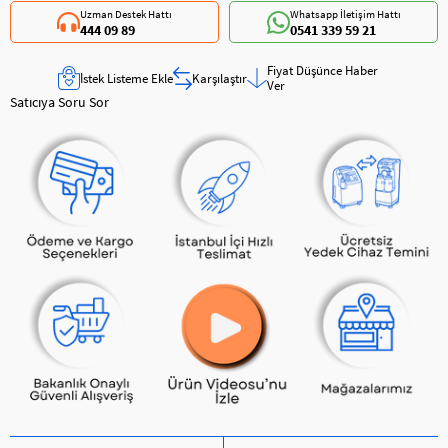
Uzman Destek Hattı
Whatsapp İletişim Hattı
444 09 89
0541 339 59 21
Fiyat Düşünce Haber
İstek Listeme Ekle
Karşılaştır
Ver
Satıcıya Soru Sor