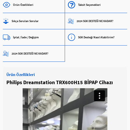
Ürün Özellikleri
Taksit Seçenekleri
Sıkça Sorulan Sorular
2024 SGK DESTEĞİ NE KADAR?
İptal / İade / Değişim
SGK Desteği Nasıl Alabilirim?
2024 SGK DESTEĞİ NE KADAR?
Ürün Özellikleri
Philips Dreamstation TRX600H15 BİPAP Cihazı