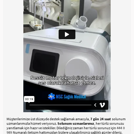
Müşterilerimize üst düzeyde destek sağlamak amacıyla,
7 gün 24 saat
solunum
uzmanlarımızla hizmet veriyoruz.
Solunum uzmanlarımız
, her türlü sorunuzu
yanıtlamak için hazır ve istekliler. Dilediğiniz zaman her türlü sorunuz için
444 0
989
Numaralı iletişim hattımızdan bizlere ulaşabilirsiniz sağlıklı günler dileriz.