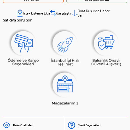
Fiyat Düşünce Haber
İstek Listeme Ekle
Karşılaştır
Ver
Satıcıya Soru Sor
Ürün Özellikleri
Taksit Seçenekleri