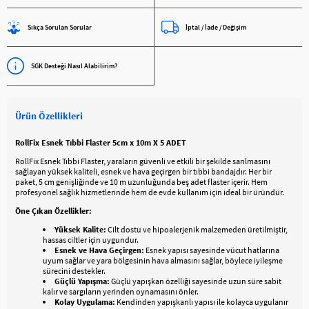
Sıkça Sorulan Sorular
İptal / İade / Değişim
SGK Desteği Nasıl Alabilirim?
Ürün Özellikleri
RollFix Esnek Tıbbi Flaster 5cm x 10m X 5 ADET
RollFix Esnek Tıbbi Flaster, yaraların güvenli ve etkili bir şekilde sarılmasını
sağlayan yüksek kaliteli, esnek ve hava geçirgen bir tıbbi bandajdır. Her bir
paket, 5 cm genişliğinde ve 10 m uzunluğunda beş adet flaster içerir. Hem
profesyonel sağlık hizmetlerinde hem de evde kullanım için ideal bir üründür.
Öne Çıkan Özellikler:
Yüksek Kalite:
Cilt dostu ve hipoalerjenik malzemeden üretilmiştir,
hassas ciltler için uygundur.
Esnek ve Hava Geçirgen:
Esnek yapısı sayesinde vücut hatlarına
uyum sağlar ve yara bölgesinin hava almasını sağlar, böylece iyileşme
sürecini destekler.
Güçlü Yapışma:
Güçlü yapışkan özelliği sayesinde uzun süre sabit
kalır ve sargıların yerinden oynamasını önler.
Kolay Uygulama:
Kendinden yapışkanlı yapısı ile kolayca uygulanır