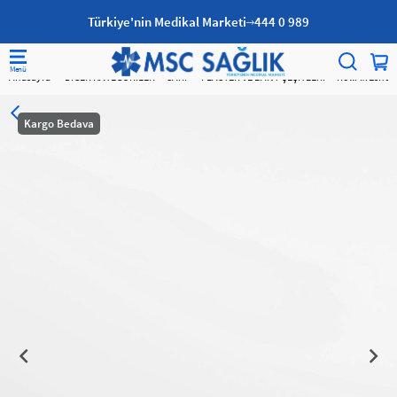
Türkiye'nin Medikal Marketi
444 0 989
Anasayfa
DİĞER KATEGORİLER
SARF
FLASTER VE BANT ÇEŞİTLERİ
RollFix Esnek
Kargo Bedava