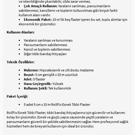
ve istenildiğinde çıkarılabilir, cilde zarar vermez.
Çok Amaçlı Kullanım:
Yaraların sarılması, pansumanların
sabitlenmesi, kanüllerin ve tüplerin tutturulması gibi birçok farklı
kullanım alanı vardır.
Ekonomik Paket:
10 m'lik beş flaster içeren bu set, toplu alımlar için
ekonomik bir çözümdür.
Kullanım Alanları:
Yaraların sarılması ve korunması
Pansumanların sabitlenmesi
Kanül ve tüplerin sabitlenmesi
Diğer tıbbi bandaj ihtiyaçları
Teknik Özellikler:
Malzeme:
Hipoalerjenik ve cilt dostu malzeme
Boyut:
5 cm genişlik x 10 m uzunluk
Adet:
5 flaster
Hava Geçirgenlik:
Yüksek
Kullanım Şekli:
Tek kullanımlık
Paket İçeriği:
5 adet 5 cm x 10 m RollFix Esnek Tıbbi Flaster
RollFix Esnek Tıbbi Flaster, tıbbi bandaj ihtiyaçlarınız için güvenilir ve kullanımı
kolay bir çözümdür. Esnek ve güçlü yapısı sayesinde çeşitli yaraların ve
pansumanların güvenli bir şekilde sabitlenmesini sağlar. Hem profesyonel sağlık
hizmetleri hem de bireysel kullanım için ideal bir üründür.