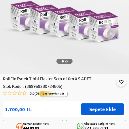
RollFix Esnek Tıbbi Flaster 5cm x 10m X 5 ADET
Stok Kodu
(869959280724505)
0.0
(0)
1.700,00 TL
Uzman Destek Hattı
Whatsapp İletişim Hattı
444 09 89
0541 339 59 21