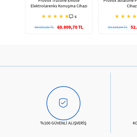
Provox Trutone Emote
Provox Solatone 
Elektrolarenks Konuşma Cihazı
Cihaz
★
★
★
★
★
★
★
★
★
6
60.909,70 TL
52.
68.592,00 TL
63.104,64 TL
%100 GÜVENLİ ALIŞVERİŞ
K