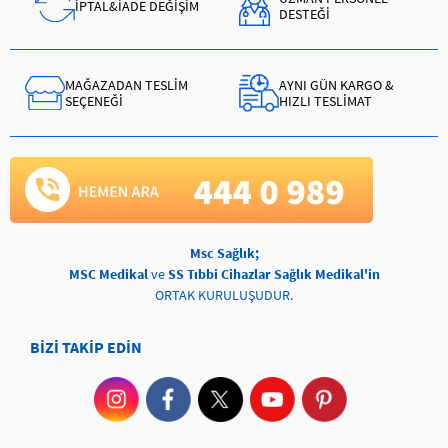
İPTAL&İADE DEĞİŞİM
DESTEĞİ
MAĞAZADAN TESLİM
AYNI GÜN KARGO &
SEÇENEĞİ
HIZLI TESLİMAT
Msc Sağlık;
MSC Medikal
ve
SS Tıbbi Cihazlar Sağlık Medikal'in
ORTAK KURULUŞUDUR.
BİZİ TAKİP EDİN