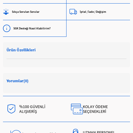
Sıkça Sorulan Sorular
İptal / İade / Değişim
SGK Desteği Nasıl Alabilirim?
Ürün Özellikleri
Yorumlar
(0)
%100 GÜVENLİ
KOLAY ÖDEME
ALIŞVERİŞ
SEÇENEKLERİ
UZMAN PERSONEL