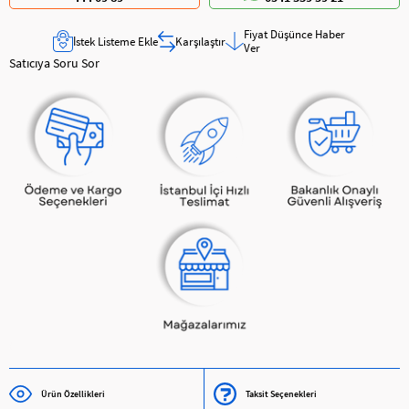
Fiyat Düşünce Haber
İstek Listeme Ekle
Karşılaştır
Ver
Satıcıya Soru Sor
Ürün Özellikleri
Taksit Seçenekleri