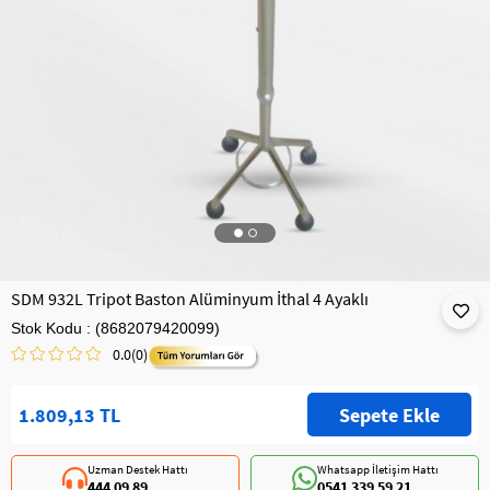
SDM 932L Tripot Baston Alüminyum İthal 4 Ayaklı
Stok Kodu
(8682079420099)
0.0
(0)
1.809,13 TL
Uzman Destek Hattı
Whatsapp İletişim Hattı
444 09 89
0541 339 59 21