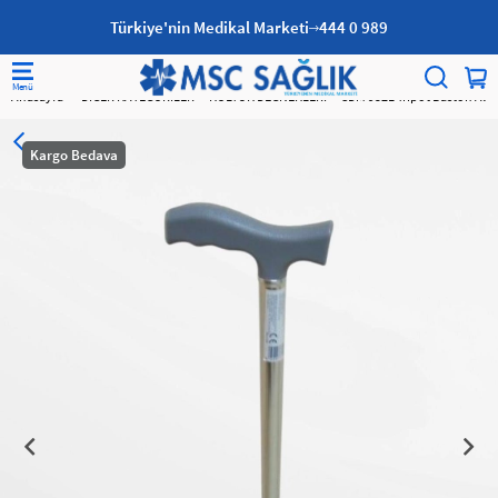
Türkiye'nin Medikal Marketi
444 0 989
Anasayfa
DİĞER KATEGORİLER
KOLTUK DEĞNEKLERİ
SDM 932L Tripot Baston Alü
Kargo Bedava