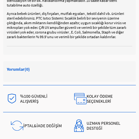
sterilizasyon ve bir dk. havalandırma yapmaktadır. 10 saate kadar steril
tutabilme auto özelliği.
Ayrıca bebek ürünleri, diş fırçaları, mutfak eşyaları , tekstil dahil vb. ürünleri
steril edebilirsiniz. PTC Isıtıcı Sistemi: Sıcaklık belirli bir seviyenin üzerine
çıktığında, akım miktarını kendiliğinden azaltır, uygun sıcaklığı korur virüs ve
mikropları yok eder. Çift UV ampuller güvenli ve verimli bir şekilde tüm zararlı
virüsleri yok eder, corona grubu virüsler , E. Coli, Salmonella, Staph ve diğer
zararlı bakterilerin % 99.9’unu ve verimli bir şekilde ortadan kaldırırlar.
Yorumlar
(0)
%100 GÜVENLİ
KOLAY ÖDEME
ALIŞVERİŞ
SEÇENEKLERİ
UZMAN PERSONEL
İPTAL&İADE DEĞİŞİM
DESTEĞİ