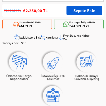
62.250,00 TL
70.000,00 TL
Uzman Destek Hattı
Whatsapp İletişim Hattı
444 09 89
0541 339 59 21
Fiyat Düşünce Haber
İstek Listeme Ekle
Karşılaştır
Ver
Satıcıya Soru Sor