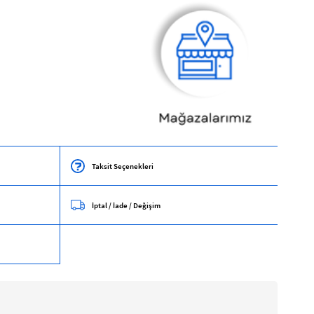
Taksit Seçenekleri
İptal / İade / Değişim