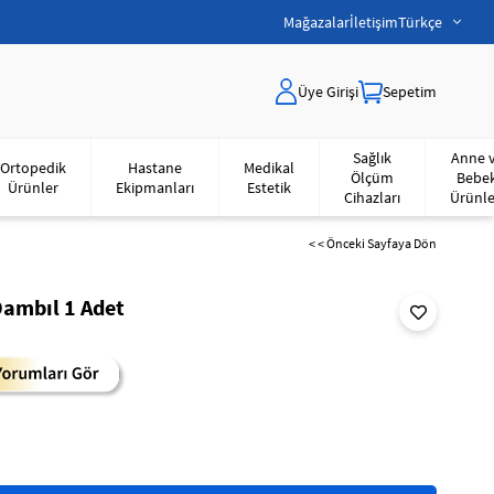
Mağazalar
İletişim
Türkçe
Üye Girişi
Sepetim
Sağlık
Anne 
Ortopedik
Hastane
Medikal
Ölçüm
Bebe
Ürünler
Ekipmanları
Estetik
Cihazları
Ürünle
< < Önceki Sayfaya Dön
Dambıl 1 Adet