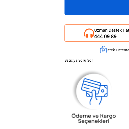
Uzman Destek Hat
444 09 89
İstek Listeme
Satıcıya Soru Sor