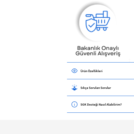
Ürün Özellikleri
Sıkça Sorulan Sorular
SGK Desteği Nasıl Alabilirim?