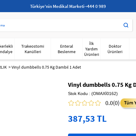
Türkiye'nin Medikal Marketi
444 0 989
İlk
kerlekli
Trakeostomi
Enteral
Doktor
Yardım
ndalye
Kanülleri
Beslenme
Ürünleri
Ürünleri
RLIK
Vinyl dumbbells 0.75 Kg Dambıl 1 Adet
Vinyl dumbbells 0.75 Kg 
Stok Kodu
(OMAXİ0162)
0.0
(0)
387,53 TL