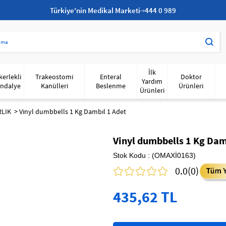
Türkiye'nin Medikal Marketi
444 0 989
İlk
kerlekli
Trakeostomi
Enteral
Doktor
Yardım
ndalye
Kanülleri
Beslenme
Ürünleri
Ürünleri
RLIK
Vinyl dumbbells 1 Kg Dambıl 1 Adet
Vinyl dumbbells 1 Kg Dam
Stok Kodu
(OMAXİ0163)
0.0
(0)
435,62 TL