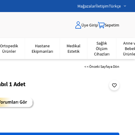
Mağazalar
İletişim
Türkçe
Üye Girişi
Sepetim
Sağlık
Anne 
Ortopedik
Hastane
Medikal
Ölçüm
Bebe
Ürünler
Ekipmanları
Estetik
Cihazları
Ürünle
< < Önceki Sayfaya Dön
bıl 1 Adet