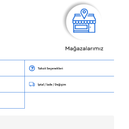
Taksit Seçenekleri
İptal / İade / Değişim