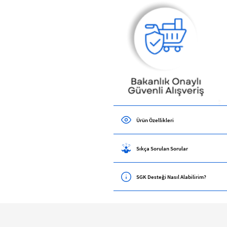
Ürün Özellikleri
Sıkça Sorulan Sorular
SGK Desteği Nasıl Alabilirim?