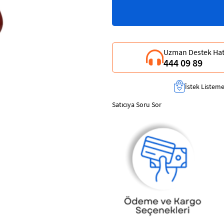
Uzman Destek Hat
444 09 89
İstek Listeme
Satıcıya Soru Sor